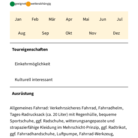
geeignet
wetterabhängig
Jan
Feb
Mär
Apr
Mai
Jun
Jul
Aug
Sep
Okt
Nov
Dez
Toureigenschaften
Einkehrmöglichkeit
Kulturell interessant
Ausrüstung
Allgemeines Fahrrad: Verkehrssicheres Fahrrad, Fahrradhelm,
Tages-Radrucksack (ca. 20 Liter) mit Regenhülle, bequeme
Sportschuhe, ggf. Radschuhe, witterungsangepasste und
strapazierfähige Kleidung im Mehrschicht-Prinzip, ggf. Radtrikot,
ggf. Fahrradhandschuhe, Luftpumpe, Fahrrad-Werkzeug,