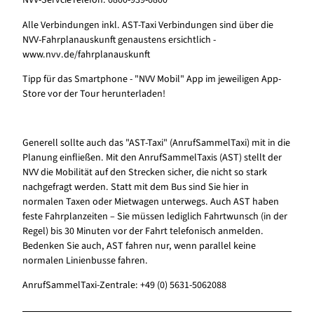
NVV-ServcieTelefon: 0800-939-0800
Alle Verbindungen inkl. AST-Taxi Verbindungen sind über die
NVV-Fahrplanauskunft genaustens ersichtlich -
www.nvv.de/fahrplanauskunft
Tipp für das Smartphone - "NVV Mobil" App im jeweiligen App-
Store vor der Tour herunterladen!
Generell sollte auch das "AST-Taxi" (AnrufSammelTaxi) mit in die
Planung einfließen. Mit den AnrufSammelTaxis (AST) stellt der
NVV die Mobilität auf den Strecken sicher, die nicht so stark
nachgefragt werden. Statt mit dem Bus sind Sie hier in
normalen Taxen oder Mietwagen unterwegs. Auch AST haben
feste Fahrplanzeiten – Sie müssen lediglich Fahrtwunsch (in der
Regel) bis 30 Minuten vor der Fahrt telefonisch anmelden.
Bedenken Sie auch, AST fahren nur, wenn parallel keine
normalen Linienbusse fahren.
AnrufSammelTaxi-Zentrale: +49 (0) 5631-5062088