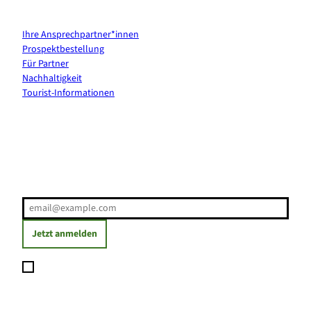
Kontakt & Services
Ihre Ansprechpartner*innen
Prospektbestellung
Für Partner
Nachhaltigkeit
Tourist-Informationen
Erholung direkt ins Postfach
E-Mail-Adresse
(Erforderlich)
Jetzt anmelden
Ich möchte den Newsletter abonnieren und willige ein, dass
meine angegebenen Daten zum Versand des Newsletters
verarbeitet werden. Die Einwilligung kann ich jederzeit mit
Wirkung für die Zukunft widerrufen. Weitere Informationen