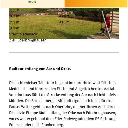
Route
2:35 h
32,05 km
© Karuna Eckel, Edersee | Deine Region: wild, b
© Karuna Eckel, Edersee | Deine Region: wild, b
263 m
423 m
unt, gesund.
unt, gesund.
253 m
416 m
163 m
Start: Medebach
Ziel: Ederbringhausen
© Karuna Eckel, Edersee | Deine Region: wild, bunt, gesund.
Radtour entlang von Aar und Orke.
Die Lichtenfelser Tälertour beginnt im nordrhein-westfälischen
Medebach und führt zu den Fisch- und Angelteichen ins Aartal.
Von dort aus führt die Strecke entlang der Aar nach Lichtenfels-
Münden. Die Sachsenberger Altstadt eignet sich Ideal für eine
Pause. Weiter geht es nach Oberorke, mit herrlichen Ausblicken.
Die letzte Etappe läuft entlang der Orke nach Ederbringhausen,
wo es weiter geht auf dem Eder-Radweg oder dem R6 Richtung
Edersee oder nach Frankenberg.