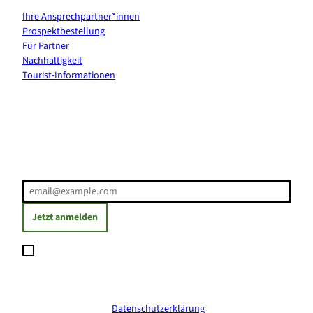
Ihre Ansprechpartner*innen
Prospektbestellung
Für Partner
Nachhaltigkeit
Tourist-Informationen
Erholung direkt ins Postfach
E-Mail-Adresse
(Erforderlich)
Jetzt anmelden
Ich möchte den Newsletter abonnieren und willige ein, dass
meine angegebenen Daten zum Versand des Newsletters
verarbeitet werden. Die Einwilligung kann ich jederzeit mit
Wirkung für die Zukunft widerrufen. Weitere Informationen
erhalte ich in der
Datenschutzerklärung
.
(Erforderlich)