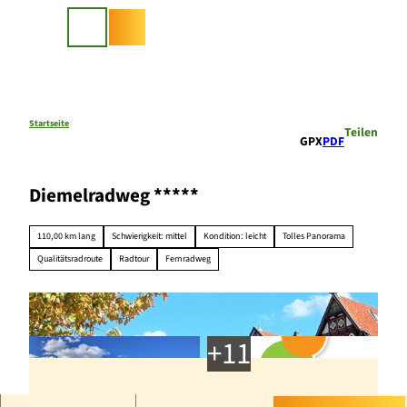
Z
u
Suche
m
I
n
h
a
Startseite
Teilen
GPX
PDF
l
t
Diemelradweg *****
110,00 km lang
Schwierigkeit: mittel
Kondition: leicht
Tolles Panorama
Qualitätsradroute
Radtour
Fernradweg