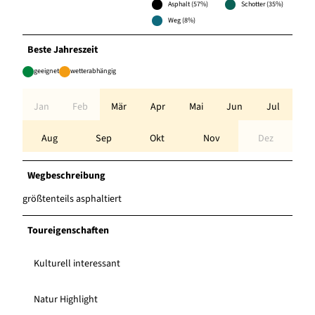
Asphalt (57%)
Schotter (35%)
Weg (8%)
Beste Jahreszeit
geeignet
wetterabhängig
Jan
Feb
Mär
Apr
Mai
Jun
Jul
Aug
Sep
Okt
Nov
Dez
Wegbeschreibung
größtenteils asphaltiert
Toureigenschaften
Kulturell interessant
Natur Highlight