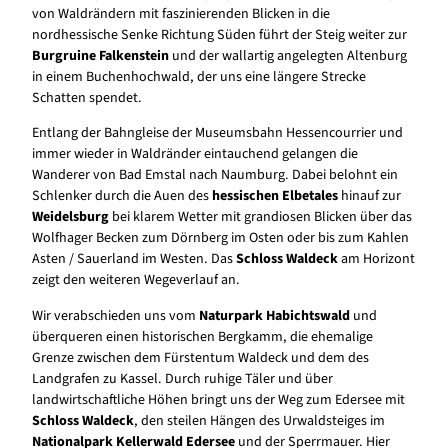
von Waldrändern mit faszinierenden Blicken in die
nordhessische Senke Richtung Süden führt der Steig weiter zur
Burgruine Falkenstein
und der wallartig angelegten Altenburg
in einem Buchenhochwald, der uns eine längere Strecke
Schatten spendet.
Entlang der Bahngleise der Museumsbahn Hessencourrier und
immer wieder in Waldränder eintauchend gelangen die
Wanderer von Bad Emstal nach Naumburg. Dabei belohnt ein
Schlenker durch die Auen des
hessischen Elbetales
hinauf zur
Weidelsburg
bei klarem Wetter mit grandiosen Blicken über das
Wolfhager Becken zum Dörnberg im Osten oder bis zum Kahlen
Asten / Sauerland im Westen. Das
Schloss Waldeck
am Horizont
zeigt den weiteren Wegeverlauf an.
Wir verabschieden uns vom
Naturpark Habichtswald
und
überqueren einen historischen Bergkamm, die ehemalige
Grenze zwischen dem Fürstentum Waldeck und dem des
Landgrafen zu Kassel. Durch ruhige Täler und über
landwirtschaftliche Höhen bringt uns der Weg zum Edersee mit
Schloss Waldeck
, den steilen Hängen des Urwaldsteiges im
Nationalpark Kellerwald Edersee
und der Sperrmauer. Hier