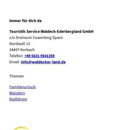
Immer für dich da
Touristik Service Waldeck-Ederbergland GmbH
c/o Dreiraum Coworking Space
Nordwall 12
34497 Korbach
Telefon:
+49 5631 9541359
Email:
info@waldecker-land.de
Themen
Familienurlaub
Wandern
Radfahren
F
P
Y
I
a
i
o
n
c
n
u
s
e
t
t
t