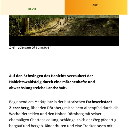
V
GPX
Route
i
26:00 h
85,67 km
d
© GrimmHeimat NordHessen, Paavo Blofield |
© TAG Naturpark Habichtswald, Claudia Thöne
1.814 m
1.845 m
CC-BY
|
CC-BY
e
100 m
700 m
o
600 m
a
Start: Zierenberg
b
Ziel: Edersee Staumauer
s
p
i
e
Auf den Schwingen des Habichts verzaubert der
l
Habichtswaldsteig durch eine märchenhafte und
abwechslungsreiche Landschaft.
e
n
Beginnend am Marktplatz in der historischen
Fachwerkstadt
Zierenberg
, über den Dörnberg mit seinem Alpenpfad durch die
Wacholderheiden und den Hohen Dörnberg mit seiner
ehemaligen Chattensiedlung, schlängelt sich der Weg pfadartig
bergauf und bergab. Rinderhuten und eine Trockenrasen mit