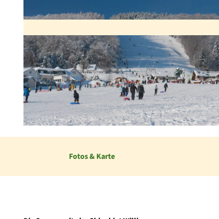
© Gebrüder Rummel GmbH & Co KG |
CC-BY-SA
Fotos & Karte