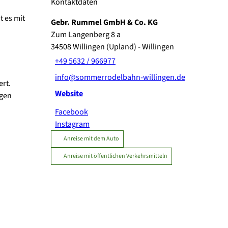
Kontaktdaten
t es mit
Gebr. Rummel GmbH & Co. KG
Zum Langenberg 8 a
34508
Willingen (Upland)
- Willingen
+49 5632 / 966977
info@sommerrodelbahn-willingen.de
ert.
Website
ngen
Facebook
Instagram
Anreise mit dem Auto
Anreise mit öffentlichen Verkehrsmitteln