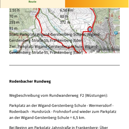
Route
1:55 h
6,50 km
70 m
80 m
291 m
372 m
81 m
Start: Parkplatz Wigand-Gerstenberg-Schule, Wigand-
Gerstenberg-Straße 55, Frankenberg (Eder)
© Paavo Blåfield
Ziel: Parkplatz Wigand-Gerstenberg-Schule, Wigand-
Gerstenberg-Straße 55, Frankenberg (Eder)
© Gebirgs- und Wanderverein Frankenberg e. V
Rodenbacher Rundweg
Wegbeschreibung vom Rundwanderweg F2 (Wüstungen):
Parkplatz an der Wigand-Gerstenberg-Schule - Wermersdorf -
Rodenbach - Hundsrück - Frohndorf und wieder zum Parkplatz
an der Wigand-Gerstenberg-Schule = 6,5 km.
Bei Beginn am Parkplatz Jahnstraße in Frankenberg: Über