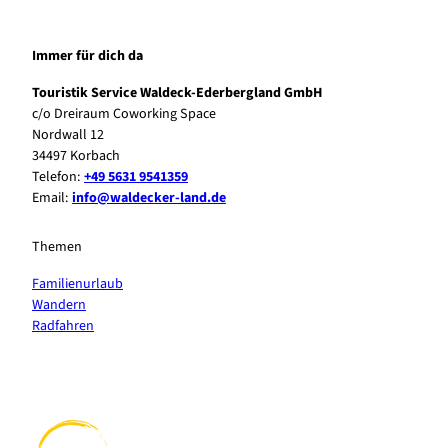
Immer für dich da
Touristik Service Waldeck-Ederbergland GmbH
c/o Dreiraum Coworking Space
Nordwall 12
34497 Korbach
Telefon:
+49 5631 9541359
Email:
info@waldecker-land.de
Themen
Familienurlaub
Wandern
Radfahren
F
P
Y
I
a
i
o
n
c
n
u
s
e
t
t
t
b
e
u
a