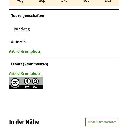
Aug
Sep
Okt
Nov
Dez
Toureigenschaften
Rundweg
Autor:in
Astrid Krumpholz
Lizenz (Stammdaten)
Astrid Krumpholz
In der Nähe
Auf der Karte anschauen