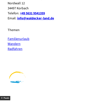
Nordwall 12
34497 Korbach
Telefon:
+49 5631 9541359
Email:
info@waldecker-land.de
Themen
Familienurlaub
Wandern
Radfahren
F
P
Y
I
a
i
o
n
c
n
u
s
e
t
t
t
b
e
u
a
o
r
b
g
o
e
e
r
k
s
a
t
m
© Pexels