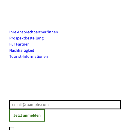
Kontakt & Services
Ihre Ansprechpartner*innen
Prospektbestellung
Für Partner
Nachhaltigkeit
Tourist-Informationen
Erholung direkt ins Postfach
E-Mail-Adresse
(Erforderlich)
Jetzt anmelden
Ich möchte den Newsletter abonnieren und willige ein, dass