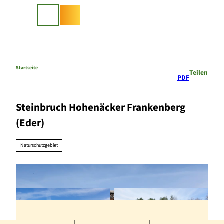
Z
u
Suche
m
I
n
h
a
Startseite
Teilen
PDF
l
t
Steinbruch Hohenäcker Frankenberg
(Eder)
Naturschutzgebiet