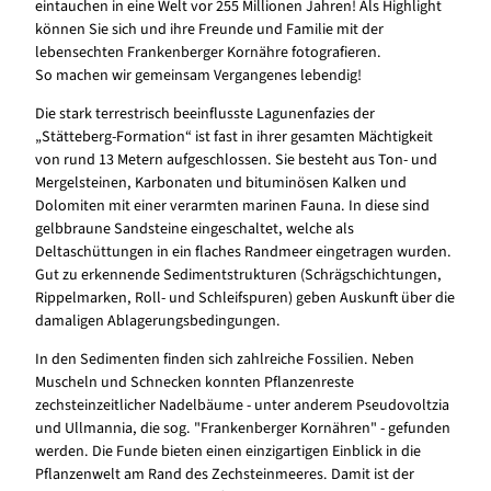
eintauchen in eine Welt vor 255 Millionen Jahren! Als Highlight
können Sie sich und ihre Freunde und Familie mit der
lebensechten Frankenberger Kornähre fotografieren.
So machen wir gemeinsam Vergangenes lebendig!
Die stark terrestrisch beeinflusste Lagunenfazies der
„Stätteberg-Formation“ ist fast in ihrer gesamten Mächtigkeit
von rund 13 Metern aufgeschlossen. Sie besteht aus Ton- und
Mergelsteinen, Karbonaten und bituminösen Kalken und
Dolomiten mit einer verarmten marinen Fauna. In diese sind
gelbbraune Sandsteine eingeschaltet, welche als
Deltaschüttungen in ein flaches Randmeer eingetragen wurden.
Gut zu erkennende Sedimentstrukturen (Schrägschichtungen,
Rippelmarken, Roll- und Schleifspuren) geben Auskunft über die
damaligen Ablagerungsbedingungen.
In den Sedimenten finden sich zahlreiche Fossilien. Neben
Muscheln und Schnecken konnten Pflanzenreste
zechsteinzeitlicher Nadelbäume - unter anderem Pseudovoltzia
und Ullmannia, die sog. "Frankenberger Kornähren" - gefunden
werden. Die Funde bieten einen einzigartigen Einblick in die
Pflanzenwelt am Rand des Zechsteinmeeres. Damit ist der