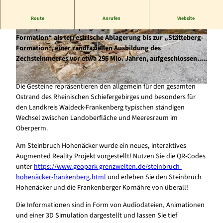
Im Steinbruch Hohenäcker bei Frankenberg-Rodenbach sind
Route
Anrufen
Website
in beispielhafter Ausprägung die Gesteine der „Battenberger
Formation“ als terrestrische Ablagerung bis zur „Stätteberg-
© Ederbergland Touristik - EJ |
CC-BY-SA
© Ederbergland Touristik - EJ |
CC-BY-SA
Formation“, einer randfaziellen Ausbildung des
Zechsteinmeeres vor etwa 255 Mio. Jahren, aufgeschlossen.....
Die Gesteine repräsentieren den allgemein für den gesamten
© Ederbergland Touristik - EJ |
CC-BY-SA
Ostrand des Rheinischen Schiefergebirges und besonders für
den Landkreis Waldeck-Frankenberg typischen ständigen
Wechsel zwischen Landoberfläche und Meeresraum im
Oberperm.
Am Steinbruch Hohenäcker wurde ein neues, interaktives
Augmented Reality Projekt vorgestellt! Nutzen Sie die QR-Codes
unter
https://www.geopark-grenzwelten.de/steinbruch-
hohenäcker-frankenberg.html
und erleben Sie den Steinbruch
Hohenäcker und die Frankenberger Kornähre von überall!
Die Informationen sind in Form von Audiodateien, Animationen
und einer 3D Simulation dargestellt und lassen Sie tief