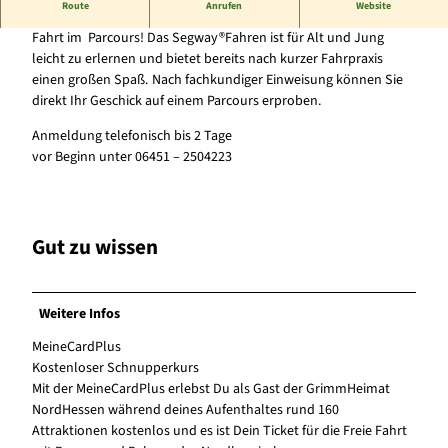
Route
Anrufen
Website
n
Segway®­Schnupperkurs mit Einwei­sung und anschließender
k
Fahrt im Par­cours! Das Segway®­Fahren ist für Alt und Jung
e
leicht zu erlernen und bietet bereits nach kurzer Fahrpraxis
n
einen großen Spaß. Nach fachkundiger Ein­weisung können Sie
b
direkt Ihr Geschick auf einem Parcours erproben.
e
Anmeldung telefonisch bis 2 Tage
r
vor Beginn unter 06451 – 2504223
g
S
e
g
Gut zu wissen
w
a
y
t
Weitere Infos
o
MeineCardPlus
u
Kostenloser Schnupperkurs
r
Mit der MeineCardPlus erlebst Du als Gast der GrimmHeimat
NordHessen während deines Aufenthaltes rund 160
Attraktionen kostenlos und es ist Dein Ticket für die Freie Fahrt