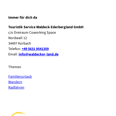
Immer für dich da
Touristik Service Waldeck-Ederbergland GmbH
c/o Dreiraum Coworking Space
Nordwall 12
34497 Korbach
Telefon:
+49 5631 9541359
Email:
info@waldecker-land.de
Themen
Familienurlaub
Wandern
Radfahren
F
P
Y
I
a
i
o
n
c
n
u
s
e
t
t
t