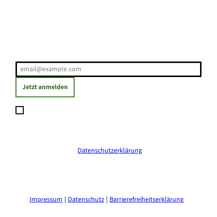
Erholung direkt ins Postfach
E-Mail-Adresse
(Erforderlich)
Jetzt anmelden
Ich möchte den Newsletter abonnieren und willige ein, dass
meine angegebenen Daten zum Versand des Newsletters
verarbeitet werden. Die Einwilligung kann ich jederzeit mit
Wirkung für die Zukunft widerrufen. Weitere Informationen
erhalte ich in der
Datenschutzerklärung
.
(Erforderlich)
Impressum
Datenschutz
Barrierefreiheitserklärung