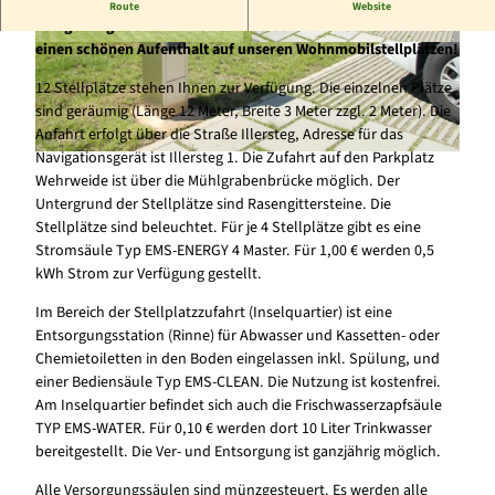
Herzlich Willkommen in Frankenberg (Eder)! In wunderbar
Route
Website
ruhiger Lage und dennoch sehr stadtnah wünschen wir Ihnen
einen schönen Aufenthalt auf unseren Wohnmobilstellplätzen!
© E. Jacobs |
CC-BY-SA
© E. Jacobs |
CC-BY-SA
12 Stellplätze stehen Ihnen zur Verfügung. Die einzelnen Plätze
sind geräumig (Länge 12 Meter, Breite 3 Meter zzgl. 2 Meter). Die
Anfahrt erfolgt über die Straße Illersteg, Adresse für das
Navigationsgerät ist Illersteg 1. Die Zufahrt auf den Parkplatz
© E. Jacobs |
CC-BY-SA
Wehrweide ist über die Mühlgrabenbrücke möglich. Der
Untergrund der Stellplätze sind Rasengittersteine. Die
Stellplätze sind beleuchtet. Für je 4 Stellplätze gibt es eine
Stromsäule Typ EMS-ENERGY 4 Master. Für 1,00 € werden 0,5
kWh Strom zur Verfügung gestellt.
Im Bereich der Stellplatzzufahrt (Inselquartier) ist eine
Entsorgungsstation (Rinne) für Abwasser und Kassetten- oder
Chemietoiletten in den Boden eingelassen inkl. Spülung, und
einer Bediensäule Typ EMS-CLEAN. Die Nutzung ist kostenfrei.
Am Inselquartier befindet sich auch die Frischwasserzapfsäule
TYP EMS-WATER. Für 0,10 € werden dort 10 Liter Trinkwasser
bereitgestellt. Die Ver- und Entsorgung ist ganzjährig möglich.
Alle Versorgungssäulen sind münzgesteuert. Es werden alle