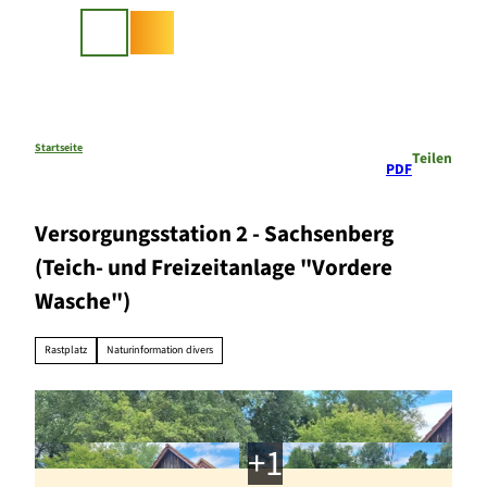
Z
u
Suche
m
I
n
h
a
Startseite
Teilen
PDF
l
t
Versorgungsstation 2 - Sachsenberg
(Teich- und Freizeitanlage "Vordere
Wasche")
Rastplatz
Naturinformation divers