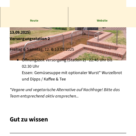
Versorgungsstation Sachsenberg für das 24 Stunden-
Route
Website
Wanderabenteuer Edersee 2025 (Freitag & Samstag, 12. &
13.09.2025)
© Karuna Eckel |
CC-BY-SA
© Karuna Eckel |
CC-BY-SA
Versorgungsstation 2
Freitag & Samstag, 12. & 13.09.2025
Öffnungszeit Versorgung (Station 2) - 22:45 Uhr bis
© Karuna Eckel |
CC-BY-SA
02:30 Uhr
Essen: Gemüsesuppe mit optionaler Wurst* Wurzelbrot
und Dipps / Kaffee & Tee
*Vegane und vegetarische Alternative auf Nachfrage! Bitte das
Team entsprechend aktiv ansprechen...
Gut zu wissen