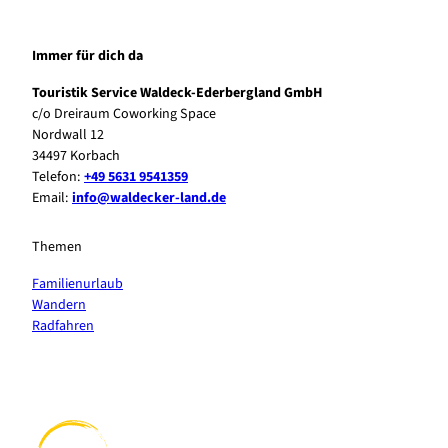
Immer für dich da
Touristik Service Waldeck-Ederbergland GmbH
c/o Dreiraum Coworking Space
Nordwall 12
34497 Korbach
Telefon:
+49 5631 9541359
Email:
info@waldecker-land.de
Themen
Familienurlaub
Wandern
Radfahren
F
P
Y
I
a
i
o
n
c
n
u
s
e
t
t
t
b
e
u
a