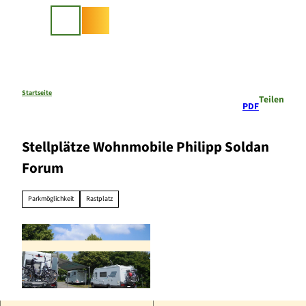
Z
u
Suche
m
I
n
h
a
Startseite
Teilen
PDF
l
t
Stellplätze Wohnmobile Philipp Soldan
Forum
Parkmöglichkeit
Rastplatz
© Evelin Jacobs |
CC-BY-SA