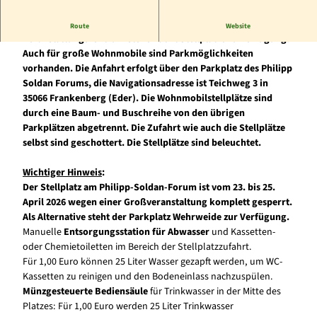
In ruhiger Lage direkt neben Frankenbergs
Route
Website
Veranstaltungszentrum stehen
acht Stellplätze
zu Verfügung.
Auch für
große Wohnmobile
sind Parkmöglichkeiten
vorhanden. Die Anfahrt erfolgt über den Parkplatz des Philipp
Soldan Forums, die Navigationsadresse ist Teichweg 3 in
35066 Frankenberg (Eder). Die Wohnmobilstellplätze sind
durch eine Baum- und Buschreihe von den übrigen
Parkplätzen abgetrennt. Die Zufahrt wie auch die Stellplätze
selbst sind
geschottert
. Die Stellplätze sind beleuchtet.
Wichtiger Hinweis
:
Der Stellplatz am Philipp-Soldan-Forum ist vom
23. bis 25.
April 2026
wegen einer Großveranstaltung komplett gesperrt.
Als Alternative steht der Parkplatz
Wehrweide
zur Verfügung.
Manuelle
Entsorgungsstation für Abwasser
und Kassetten-
oder Chemietoiletten im Bereich der Stellplatzzufahrt.
Für 1,00 Euro können 25 Liter Wasser gezapft werden, um WC-
Kassetten zu reinigen und den Bodeneinlass nachzuspülen.
Münzgesteuerte Bediensäule
für Trinkwasser in der Mitte des
Platzes: Für 1,00 Euro werden 25 Liter Trinkwasser