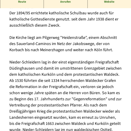
Die katholische St. Ursula-Kirche stammt aus dem späten 19.
Route
Anrufen
Website
Jahrhundert.
Der 1894/95 errichtete katholische Schulbau wurde auch für
katholische Gottesdienste genutzt. seit dem Jahr 1938 dient er
ausschließlich diesem Zweck.
Die Kirche liegt am Pilgerweg "Heidenstraße", einem Abschnitt
des Sauerland-Caminos im Netz der Jakobswege, der von
Korbach bis nach Meinerzhagen und weiter nach Köln führt.
Nieder-Schleidern lag in der einst eigenständigen Freigrafschaft
Düdinghausen und damit im umstrittenen Grenzgebiet zwischen
dem katholischen Kurköln und dem protestantischen Waldeck.
Ab 1530 führten die seit 1334 herrschenden Waldecker Grafen
die Reformation in der Freigrafschaft ein, verloren sie jedoch
schon wenige Jahre späten an die Herren von Büren. So kam es
zu Beginn des 17. Jahrhunderts zur "Gegenreformation" und zur
Vertreibung der prostestantischen Pfarrer. Als nach dem
Dreißigjährigen Krieg die protestantischen Waldecker wieder als
Landesherren eingesetzt wurden, kam es erneut zu Unruhen,
bis die Freigrafschaft 1663 zwischen Waldeck und Kurköln geteilt
wurde. Nieder-Schleidern lag im nun waldeckischen Ostteil.