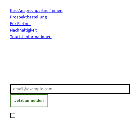
Ihre Ansprechpartner*innen
Prospektbestellung
Für Partner
Nachhaltigkeit
Tourist-Informationen
Erholung direkt ins Postfach
E-Mail-Adresse
(Erforderlich)
Jetzt anmelden
Ich möchte den Newsletter abonnieren und willige ein, dass
meine angegebenen Daten zum Versand des Newsletters
verarbeitet werden. Die Einwilligung kann ich jederzeit mit
Wirkung für die Zukunft widerrufen. Weitere Informationen