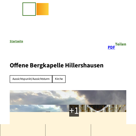
Z
u
Suche
m
I
n
h
a
Startseite
Teilen
PDF
l
t
Offene Bergkapelle Hillershausen
Aussichtspunkt/Aussichtsturm
Kirche