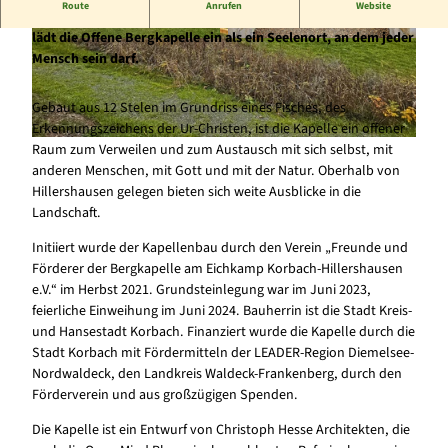
Route
Anrufen
Website
Inmitten eines Wellenmeeres von sanften Hügeln und Tälern
lädt die Offene Bergkapelle ein als ein Seelenort, an dem jeder
© Stadt Korbach, Marc Müllenhoff |
© Stadt Korbach, Marc Müllenhoff |
Mensch sein darf.
CC-BY-SA
CC-BY-SA
Gebaut aus 12 Stelen im Grundriss eines Fisches, des
Erkennungszeichens der Ur-Christen, ist die Kapelle ein offener
Raum zum Verweilen und zum Austausch mit sich selbst, mit
© Stadt Korbach, Marc Müllenhoff |
CC-BY-SA
anderen Menschen, mit Gott und mit der Natur. Oberhalb von
Hillershausen gelegen bieten sich weite Ausblicke in die
Landschaft.
Initiiert wurde der Kapellenbau durch den Verein „Freunde und
Förderer der Bergkapelle am Eichkamp Korbach-Hillershausen
e.V.“ im Herbst 2021. Grundsteinlegung war im Juni 2023,
feierliche Einweihung im Juni 2024. Bauherrin ist die Stadt Kreis-
und Hansestadt Korbach. Finanziert wurde die Kapelle durch die
Stadt Korbach mit Fördermitteln der LEADER-Region Diemelsee-
Nordwaldeck, den Landkreis Waldeck-Frankenberg, durch den
Förderverein und aus großzügigen Spenden.
Die Kapelle ist ein Entwurf von Christoph Hesse Architekten, die