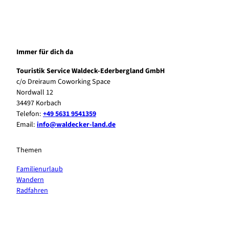
Immer für dich da
Touristik Service Waldeck-Ederbergland GmbH
c/o Dreiraum Coworking Space
Nordwall 12
34497 Korbach
Telefon:
+49 5631 9541359
Email:
info@waldecker-land.de
Themen
Familienurlaub
Wandern
Radfahren
F
P
Y
I