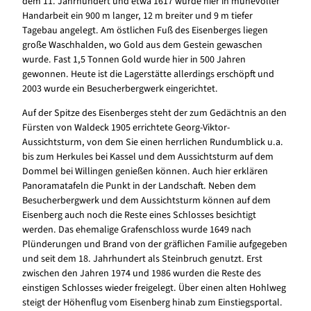
dem 11. Jahrhundert und etwa 1617 wurde hier in mühevoller
Handarbeit ein 900 m langer, 12 m breiter und 9 m tiefer
Tagebau angelegt. Am östlichen Fuß des Eisenberges liegen
große Waschhalden, wo Gold aus dem Gestein gewaschen
wurde. Fast 1,5 Tonnen Gold wurde hier in 500 Jahren
gewonnen. Heute ist die Lagerstätte allerdings erschöpft und
2003 wurde ein Besucherbergwerk eingerichtet.
Auf der Spitze des Eisenberges steht der zum Gedächtnis an den
Fürsten von Waldeck 1905 errichtete Georg-Viktor-
Aussichtsturm, von dem Sie einen herrlichen Rundumblick u.a.
bis zum Herkules bei Kassel und dem Aussichtsturm auf dem
Dommel bei Willingen genießen können. Auch hier erklären
Panoramatafeln die Punkt in der Landschaft. Neben dem
Besucherbergwerk und dem Aussichtsturm können auf dem
Eisenberg auch noch die Reste eines Schlosses besichtigt
werden. Das ehemalige Grafenschloss wurde 1649 nach
Plünderungen und Brand von der gräflichen Familie aufgegeben
und seit dem 18. Jahrhundert als Steinbruch genutzt. Erst
zwischen den Jahren 1974 und 1986 wurden die Reste des
einstigen Schlosses wieder freigelegt. Über einen alten Hohlweg
steigt der Höhenflug vom Eisenberg hinab zum Einstiegsportal.