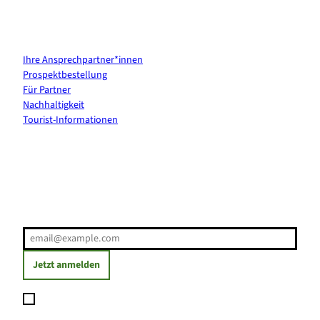
Kontakt & Services
Ihre Ansprechpartner*innen
Prospektbestellung
Für Partner
Nachhaltigkeit
Tourist-Informationen
Erholung direkt ins Postfach
E-Mail-Adresse
(Erforderlich)
Jetzt anmelden
Ich möchte den Newsletter abonnieren und willige ein, dass
meine angegebenen Daten zum Versand des Newsletters