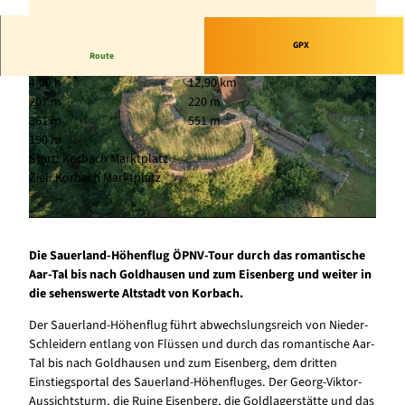
GPX
Route
4:00 h
12,90 km
207 m
220 m
361 m
551 m
190 m
Start: Korbach Marktplatz
Ziel: Korbach Marktplatz
© Naturpark Sauerland Rothaargebirge, Jonas Dülberg | KI-optimiert |
CC-BY-SA
© Naturpark Sauerland Rothaargebirge, Jonas Dülberg | KI-optimiert |
CC-BY-SA
Die Sauerland-Höhenflug ÖPNV-Tour durch das romantische
Aar-Tal bis nach Goldhausen und zum Eisenberg und weiter in
die sehenswerte Altstadt von Korbach.
Der Sauerland-Höhenflug führt abwechslungsreich von Nieder-
Schleidern entlang von Flüssen und durch das romantische Aar-
Tal bis nach Goldhausen und zum Eisenberg, dem dritten
Einstiegsportal des Sauerland-Höhenfluges. Der Georg-Viktor-
Aussichtsturm, die Ruine Eisenberg, die Goldlagerstätte und das