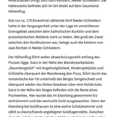
Hillershausen bringt Dich nach Korbach, Nieder-Schleidern. Die
Haltesstelle befindet sich im Ort direkt auf dem Sauerland-
Höhenflug.
Das nur ca. 170 Einwohner zählende Dorf Nieder-Schleidern
hatte in der Vergangenheit unter der Lage im umstrittenen
Grenzgebiet zwischen dem katholischen Kurköln und dem
protestantischen Waldeck stark zu leiden. Wie groß der Zwist
zwischen den Konfessionen war, belegt auch die Existenz von
zwei Kirchen in Nieder-Schleidern.
Der Höhenflug führt weiter abwechslungsreich entlang des
Flusses Ogge. Ganz in der Nähe des Wanderparkplatzes
„Raumbergteich“ mit Angelmöglichkeit, Kinderspielplatz und
Grillstelle überquert der Wanderweg den Fluss, führt durch das
romantische Aar-Tal unterhalb des Berges Sengelscheid und
überquert wieder das kleine Gewässer über eine Holzbrücke.
Ganz in der Nähe des Steges befinden sich die Reste eines
Pochwerkes. Hier wurde das im Eisenberg gewonnene Erz
zertrümmert und das wertvolle Gold ausgewaschen. Denn der
Eisenberg bei Goldhausen ist eine wahre Schatzkammer und
zählt zu Deutschlands ergiebigster Goldlagerstätte. Zwischen