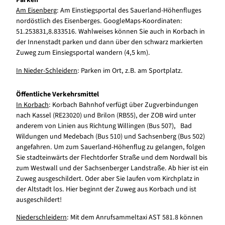
Parken
Am Eisenberg
: Am Einstiegsportal des Sauerland-Höhenfluges
nordöstlich des Eisenberges. GoogleMaps-Koordinaten:
51.253831,8.833516. Wahlweises können Sie auch in Korbach in
der Innenstadt parken und dann über den schwarz markierten
Zuweg zum Einsiegsportal wandern (4,5 km).
In Nieder-Schleidern
: Parken im Ort, z.B. am Sportplatz.
Öffentliche Verkehrsmittel
In Korbach
: Korbach Bahnhof verfügt über Zugverbindungen
nach Kassel (RE23020) und Brilon (RB55), der ZOB wird unter
anderem von Linien aus Richtung Willingen (Bus 507), Bad
Wildungen und Medebach (Bus 510) und Sachsenberg (Bus 502)
angefahren. Um zum Sauerland-Höhenflug zu gelangen, folgen
Sie stadteinwärts der Flechtdorfer Straße und dem Nordwall bis
zum Westwall und der Sachsenberger Landstraße. Ab hier ist ein
Zuweg ausgeschildert. Oder aber Sie laufen vom Kirchplatz in
der Altstadt los. Hier beginnt der Zuweg aus Korbach und ist
ausgeschildert!
Niederschleidern
: Mit dem Anrufsammeltaxi AST 581.8 können