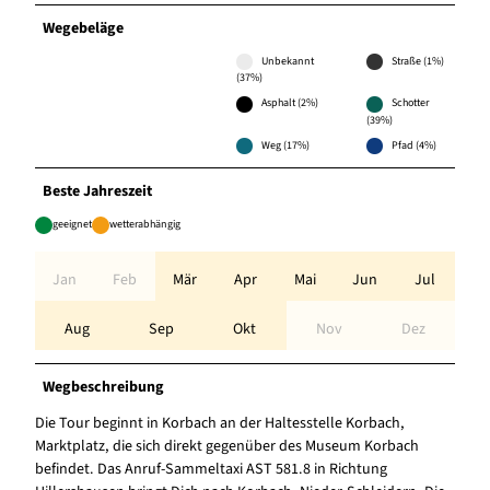
Wegebeläge
Unbekannt
Straße (1%)
(37%)
Asphalt (2%)
Schotter
(39%)
Weg (17%)
Pfad (4%)
Beste Jahreszeit
geeignet
wetterabhängig
Jan
Feb
Mär
Apr
Mai
Jun
Jul
Aug
Sep
Okt
Nov
Dez
Wegbeschreibung
Die Tour beginnt in Korbach an der Haltesstelle Korbach,
Marktplatz, die sich direkt gegenüber des Museum Korbach
befindet. Das Anruf-Sammeltaxi AST 581.8 in Richtung