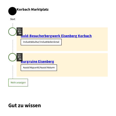
Korbach Marktplatz
Start
Start
CC-
BY-
SA
Gold-Besucherbergwerk Eisenberg Korbach
Industriekultur/Industriedenkmal
CC-
BY-
SA
Burgruine Eisenberg
Aussichtspunkt/Aussichtsturm
Mehr anzeigen
Gut zu wissen