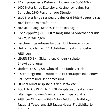
17 km präparierte Pisten auf Höhen von 560-840NN
1400 Meter lange Ettelsberg-Kabinenseilbahn: 8er-
Gondeln, 2800 Personen pro Stunde
1500 Meter lange 8er Sesselbahn K1 (Köhlerhagen): bis zu
3000 Personen pro Stunde
800 Meter lange 6er Sesselbahn Ritzhagen
6 Schlepplifte (300-1000 m lang) und 6 Förderbänder (bis
243 m) in Willingen
Beschneiungsanlagen für über 13 Kilometer Piste
Flutlicht-Skifahren: 11 Abfahrten direkt im Skigebiet
Willingen
LEARN TO SKI: Skischulen, Kinderskischulen,
Snowboardkurse
Modernste Ski-, Snowboard- und Rodelverleihe
Pistenpflege mit 10 modernen Pistenraupen inkl. Snow-
Sat-System und Höhenmessung
800 qm Kunstskispiste auf der Dorfwiese
KOSTENLOS PARKEN: 1.700 Parkplätze direkt an den
Liftanlagen sowie 60 kostenfreie Busparkplätze
Willinger Skipass: Wähle Deine Zeitkarte: Halbtages-,
Tages-, 2 Tages- und 2,5 Tagesskipass, Flutlichtkarte,