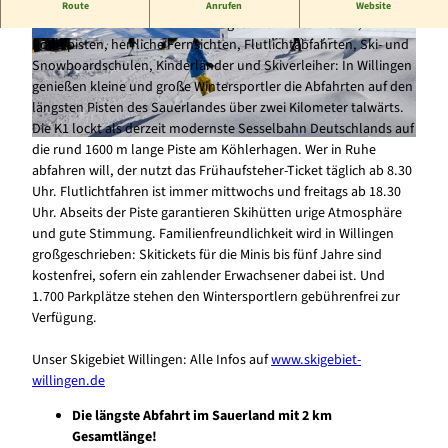
Das Skigebiet Willingen
Route
Anrufen
Website
Schneesichere Abfahrten von insgesamt 17 Kilometern,
Rodelpisten, herrliche Fernsichten, Flutlichtabfahrten, Ski- und
© Skigebiet Willingen |
CC-BY-SA
© Skigebiet Willingen |
CC-BY-SA
Snowboardschulen, Kinderländer und Skiverleiher: In Willingen
genießen kleine und große Wintersportler die Abfahrten auf den
längsten Pisten des Sauerlandes über zwei Kilometer talwärts.
Die K1 lockt als derzeit modernste Sesselbahn Deutschlands auf
die rund 1600 m lange Piste am Köhlerhagen. Wer in Ruhe
© Skigebiet Willingen |
CC-BY-SA
abfahren will, der nutzt das Frühaufsteher-Ticket täglich ab 8.30
Uhr. Flutlichtfahren ist immer mittwochs und freitags ab 18.30
Uhr. Abseits der Piste garantieren Skihütten urige Atmosphäre
und gute Stimmung. Familienfreundlichkeit wird in Willingen
großgeschrieben: Skitickets für die Minis bis fünf Jahre sind
kostenfrei, sofern ein zahlender Erwachsener dabei ist. Und
1.700 Parkplätze stehen den Wintersportlern gebührenfrei zur
Verfügung.
Unser Skigebiet Willingen: Alle Infos auf
www.skigebiet-
willingen.de
Die längste Abfahrt im Sauerland mit 2 km
Gesamtlänge!