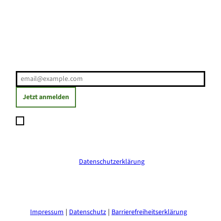
Erholung direkt ins Postfach
E-Mail-Adresse
(Erforderlich)
Jetzt anmelden
Ich möchte den Newsletter abonnieren und willige ein, dass
meine angegebenen Daten zum Versand des Newsletters
verarbeitet werden. Die Einwilligung kann ich jederzeit mit
Wirkung für die Zukunft widerrufen. Weitere Informationen
erhalte ich in der
Datenschutzerklärung
.
(Erforderlich)
Impressum
Datenschutz
Barrierefreiheitserklärung