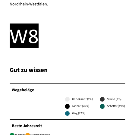
Nordrhein-Westfalen.
Gut zu wissen
Wegebeläge
Unbekannt (1%)
Straße (2%)
Asphalt (26%)
Schotter (49%)
Weg (22%)
Beste Jahreszeit
geeignet
wetterabhängig