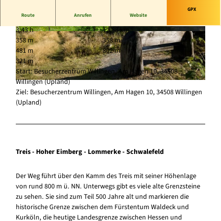
GPX
Route
Anrufen
Website
3:43 h
12,88 km
© Tourist-Information Willingen, Markus Edsbe
© Grit Möttig, Tourist-Information Willingen |
358 m
358 m
rger-Behle |
CC-BY-SA
CC-BY-SA
481 m
802 m
321 m
Start: Besucherzentrum Willingen, Am Hagen 10, 34508
Willingen (Upland)
© Tourist-Information Willingen, Wolfgang Detemple |
CC-BY-SA
Ziel: Besucherzentrum Willingen, Am Hagen 10, 34508 Willingen
(Upland)
Treis - Hoher Eimberg - Lommerke - Schwalefeld
Der Weg führt über den Kamm des Treis mit seiner Höhenlage
von rund 800 m ü. NN. Unterwegs gibt es viele alte Grenzsteine
zu sehen. Sie sind zum Teil 500 Jahre alt und markieren die
historische Grenze zwischen dem Fürstentum Waldeck und
Kurköln, die heutige Landesgrenze zwischen Hessen und