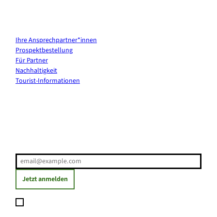
Kontakt & Services
Ihre Ansprechpartner*innen
Prospektbestellung
Für Partner
Nachhaltigkeit
Tourist-Informationen
Erholung direkt ins Postfach
E-Mail-Adresse
(Erforderlich)
Jetzt anmelden
Ich möchte den Newsletter abonnieren und willige ein, dass
meine angegebenen Daten zum Versand des Newsletters