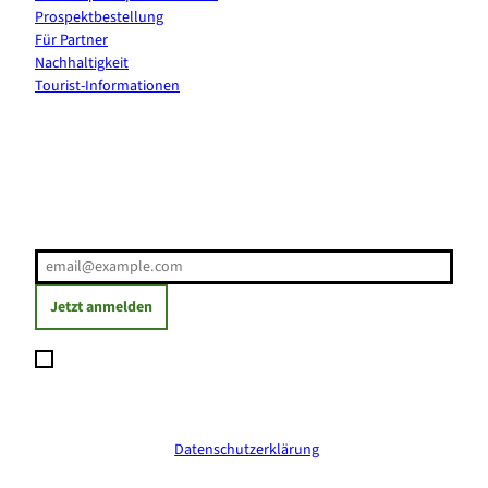
Prospektbestellung
Für Partner
Nachhaltigkeit
Tourist-Informationen
Erholung direkt ins Postfach
E-Mail-Adresse
(Erforderlich)
Jetzt anmelden
Ich möchte den Newsletter abonnieren und willige ein, dass
meine angegebenen Daten zum Versand des Newsletters
verarbeitet werden. Die Einwilligung kann ich jederzeit mit
Wirkung für die Zukunft widerrufen. Weitere Informationen
erhalte ich in der
Datenschutzerklärung
.
(Erforderlich)