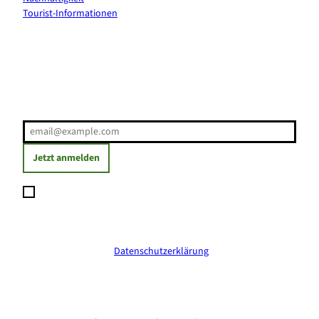
Tourist-Informationen
Erholung direkt ins Postfach
E-Mail-Adresse
(Erforderlich)
Jetzt anmelden
Ich möchte den Newsletter abonnieren und willige ein, dass
meine angegebenen Daten zum Versand des Newsletters
verarbeitet werden. Die Einwilligung kann ich jederzeit mit
Wirkung für die Zukunft widerrufen. Weitere Informationen
erhalte ich in der
Datenschutzerklärung
.
(Erforderlich)