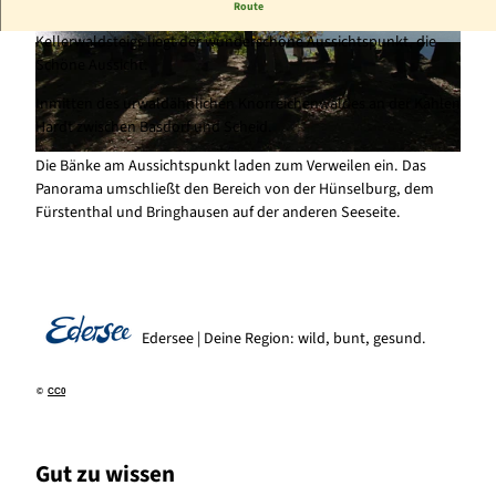
Route
Auf einem Alternativweg des Urwaldsteigs Edersee und des
Kellerwaldsteigs liegt der wunderschöne Aussichtspunkt, die
© Sven Bökenschmidt, Edersee | Deine Region:
© Sven Bökenschmidt, Edersee | Deine Region:
Schöne Aussicht.
wild, bunt, gesund. |
CC-BY-SA
wild, bunt, gesund. |
CC-BY-SA
Inmitten des urwaldähnlichen Knorreichenwaldes an der Kahlen
Hardt zwischen Basdorf und Scheid.
Die Bänke am Aussichtspunkt laden zum Verweilen ein. Das
© Sven Bökenschmidt, Edersee | Deine Region: wild, bunt, gesund. |
CC-BY-SA
Panorama umschließt den Bereich von der Hünselburg, dem
Fürstenthal und Bringhausen auf der anderen Seeseite.
Edersee | Deine Region: wild, bunt, gesund.
©
CC0
Gut zu wissen