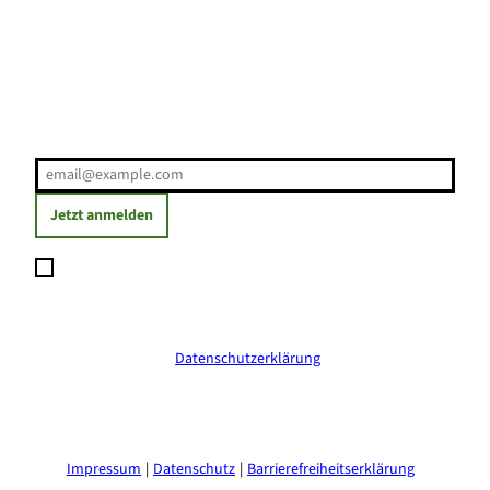
Erholung direkt ins Postfach
E-Mail-Adresse
(Erforderlich)
Jetzt anmelden
Ich möchte den Newsletter abonnieren und willige ein, dass
meine angegebenen Daten zum Versand des Newsletters
verarbeitet werden. Die Einwilligung kann ich jederzeit mit
Wirkung für die Zukunft widerrufen. Weitere Informationen
erhalte ich in der
Datenschutzerklärung
.
(Erforderlich)
Impressum
Datenschutz
Barrierefreiheitserklärung