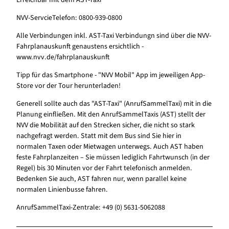
Erreichbar mit dem AST-Taxi
NVV-ServcieTelefon: 0800-939-0800
Alle Verbindungen inkl. AST-Taxi Verbindungn sind über die NVV-
Fahrplanauskunft genaustens ersichtlich -
www.nvv.de/fahrplanauskunft
Tipp für das Smartphone - "NVV Mobil" App im jeweiligen App-
Store vor der Tour herunterladen!
Generell sollte auch das "AST-Taxi" (AnrufSammelTaxi) mit in die
Planung einfließen. Mit den AnrufSammelTaxis (AST) stellt der
NVV die Mobilität auf den Strecken sicher, die nicht so stark
nachgefragt werden. Statt mit dem Bus sind Sie hier in
normalen Taxen oder Mietwagen unterwegs. Auch AST haben
feste Fahrplanzeiten – Sie müssen lediglich Fahrtwunsch (in der
Regel) bis 30 Minuten vor der Fahrt telefonisch anmelden.
Bedenken Sie auch, AST fahren nur, wenn parallel keine
normalen Linienbusse fahren.
AnrufSammelTaxi-Zentrale: +49 (0) 5631-5062088