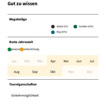
Gut zu wissen
Wegebeläge
Straße (2%)
Schotter (43%)
Weg (55%)
Beste Jahreszeit
geeignet
wetterabhängig
Jan
Feb
Mär
Apr
Mai
Jun
Jul
Aug
Sep
Okt
Nov
Dez
Toureigenschaften
Einkehrmöglichkeit