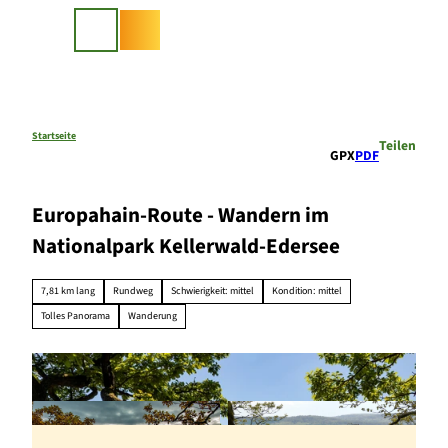
Z
u
Suche
m
I
n
h
a
Startseite
Teilen
GPX
PDF
l
t
Europahain-Route - Wandern im
Nationalpark Kellerwald-Edersee
7,81 km lang
Rundweg
Schwierigkeit: mittel
Kondition: mittel
Tolles Panorama
Wanderung