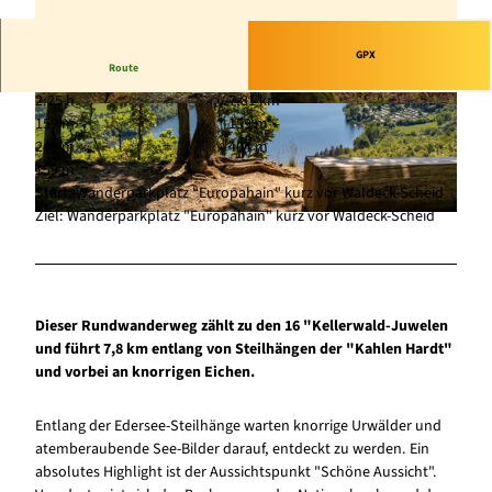
GPX
Route
2:25 h
7,81 km
© Heinrich Kowalski, Edersee | Deine Region: w
© Rita Wilhelmi, Nationalpark Kellerwald-Eders
159 m
159 m
ild, bunt, gesund.
ee
245 m
404 m
159 m
Start: Wanderparkplatz "Europahain" kurz vor Waldeck-Scheid
Ziel: Wanderparkplatz "Europahain" kurz vor Waldeck-Scheid
© David Heise, Edersee | Deine Region: wild, bunt, gesund. |
CC-BY-SA
Dieser Rundwanderweg zählt zu den 16 "Kellerwald-Juwelen
und führt 7,8 km entlang von Steilhängen der "Kahlen Hardt"
und vorbei an knorrigen Eichen.
Entlang der Edersee-Steilhänge warten knorrige Urwälder und
atemberaubende See-Bilder darauf, entdeckt zu werden. Ein
absolutes Highlight ist der Aussichtspunkt "Schöne Aussicht".