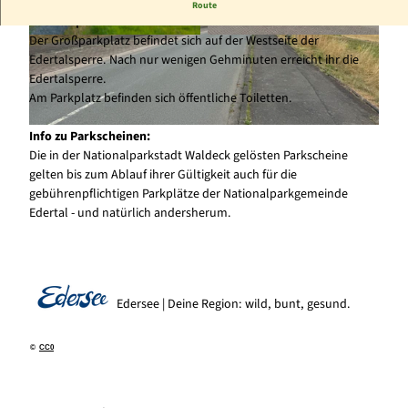
Der Parkplatz befindet sich auf der Westseite der
Route
Edertalsperre.
Der Großparkplatz befindet sich auf der Westseite der
© Karuna Eckel, Edersee | Deine Region: wild, b
© Sarah Riebeling |
CC0
unt, gesund. |
CC-BY-SA
Edertalsperre. Nach nur wenigen Gehminuten erreicht ihr die
Edertalsperre.
Am Parkplatz befinden sich öffentliche Toiletten.
Info zu Parkscheinen:
© Sarah Riebeling |
CC0
Die in der Nationalparkstadt Waldeck gelösten Parkscheine
gelten bis zum Ablauf ihrer Gültigkeit auch für die
gebührenpflichtigen Parkplätze der Nationalparkgemeinde
Edertal - und natürlich andersherum.
Edersee | Deine Region: wild, bunt, gesund.
©
CC0