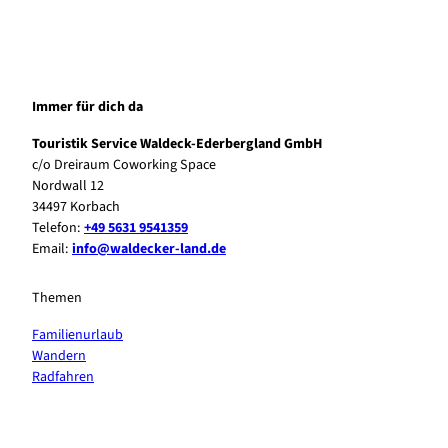
Immer für dich da
Touristik Service Waldeck-Ederbergland GmbH
c/o Dreiraum Coworking Space
Nordwall 12
34497 Korbach
Telefon:
+49 5631 9541359
Email:
info@waldecker-land.de
Themen
Familienurlaub
Wandern
Radfahren
F
P
Y
I