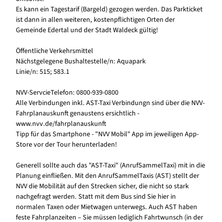
Es kann ein Tagestarif (Bargeld) gezogen werden. Das Parkticket
ist dann in allen weiteren, kostenpflichtigen Orten der
Gemeinde Edertal und der Stadt Waldeck gültig!
Öffentliche Verkehrsmittel
Nächstgelegene Bushaltestelle/n: Aquapark
Linie/n: 515; 583.1
NVV-ServcieTelefon: 0800-939-0800
Alle Verbindungen inkl. AST-Taxi Verbindungn sind über die NVV-
Fahrplanauskunft genaustens ersichtlich -
www.nvv.de/fahrplanauskunft
Tipp für das Smartphone - "NVV Mobil" App im jeweiligen App-
Store vor der Tour herunterladen!
Generell sollte auch das "AST-Taxi" (AnrufSammelTaxi) mit in die
Planung einfließen. Mit den AnrufSammelTaxis (AST) stellt der
NVV die Mobilität auf den Strecken sicher, die nicht so stark
nachgefragt werden. Statt mit dem Bus sind Sie hier in
normalen Taxen oder Mietwagen unterwegs. Auch AST haben
feste Fahrplanzeiten – Sie müssen lediglich Fahrtwunsch (in der