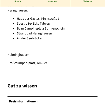
Hier finden Sie eine Übersicht der öffentlichen Toiletten in der
Route
Anrufen
Website
Gemeinde Diemelsee.
Heringhausen:
Haus des Gastes, Kirchstraße 6
Seestraße/ Ecke Talweg
Beim Campingplatz Sonnenschein
Strandbad Heringhausen
An der Seebrücke
Helminghausen
Großraumparkplatz, Am See
Gut zu wissen
Preisinformationen