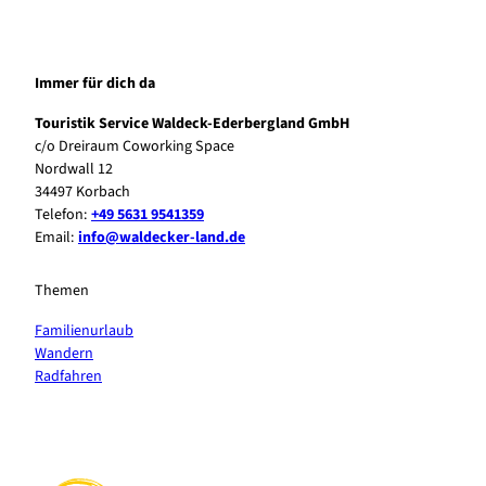
Immer für dich da
Touristik Service Waldeck-Ederbergland GmbH
c/o Dreiraum Coworking Space
Nordwall 12
34497 Korbach
Telefon:
+49 5631 9541359
Email:
info@waldecker-land.de
Themen
Familienurlaub
Wandern
Radfahren
F
P
Y
I
a
i
o
n
c
n
u
s