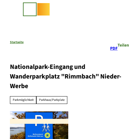
Z
u
Suche
m
I
n
h
a
Startseite
Teilen
PDF
l
t
Nationalpark-Eingang und
Wanderparkplatz "Rimmbach" Nieder-
Werbe
Parkmöglichkeit
Parkhaus/Parkplatz