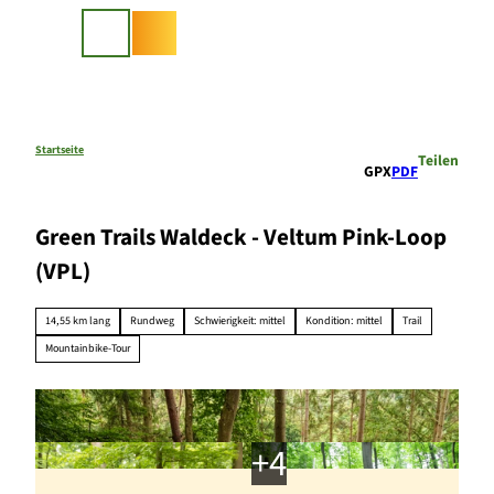
Z
u
Suche
m
I
n
h
a
Startseite
Teilen
GPX
PDF
l
t
Green Trails Waldeck - Veltum Pink-Loop
(VPL)
14,55 km lang
Rundweg
Schwierigkeit: mittel
Kondition: mittel
Trail
Mountainbike-Tour