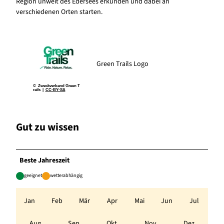
Region unweit des Edersees erkunden und dabei an
verschiedenen Orten starten.
Green Trails Logo
© Zweckverband Green T
rails |
CC-BY-SA
Gut zu wissen
Beste Jahreszeit
geeignet
wetterabhängig
Jan
Feb
Mär
Apr
Mai
Jun
Jul
Aug
Sep
Okt
Nov
Dez