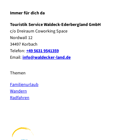
Immer für dich da
Touristik Service Waldeck-Ederbergland GmbH
c/o Dreiraum Coworking Space
Nordwall 12
34497 Korbach
Telefon:
+49 5631 9541359
Email:
info@waldecker-land.de
Themen
Familienurlaub
Wandern
Radfahren
F
P
Y
I
a
i
o
n
c
n
u
s
e
t
t
t
b
e
u
a
o
r
b
g