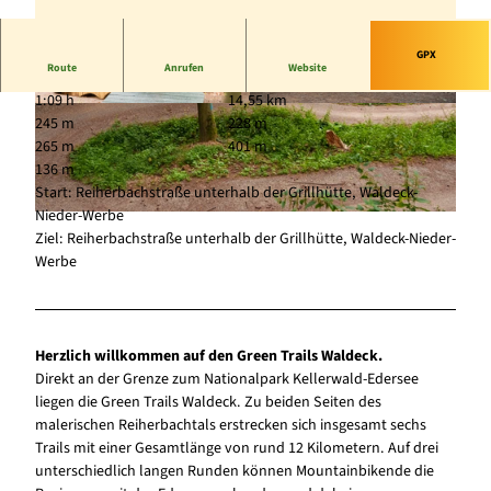
GPX
Route
Anrufen
Website
1:09 h
14,55 km
© Marius Lahme, Zweckverband Green Trails |
© Marius Lahme, Zweckverband Green Trails |
245 m
228 m
CC-BY-SA
CC-BY-SA
265 m
401 m
136 m
Start: Reiherbachstraße unterhalb der Grillhütte, Waldeck-
Nieder-Werbe
© Marius Lahme, Zweckverband Green Trails |
CC-BY-SA
Ziel: Reiherbachstraße unterhalb der Grillhütte, Waldeck-Nieder-
Werbe
Herzlich willkommen auf den Green Trails Waldeck.
Direkt an der Grenze zum Nationalpark Kellerwald-Edersee
liegen die Green Trails Waldeck. Zu beiden Seiten des
malerischen Reiherbachtals erstrecken sich insgesamt sechs
Trails mit einer Gesamtlänge von rund 12 Kilometern. Auf drei
unterschiedlich langen Runden können Mountainbikende die