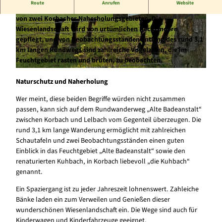
Route
Anrufen
Website
Das Kuhbachtal an der renaturierten Alten Badeanstalt ist eins
von zwei Korbacher Naherholungsgebieten. Die
© Stadt Korbach, Katja König/Miriam Leister |
© Stadt Korbach |
CC-BY-SA
Wiesenlandschaft wird von urtümlichen Heckrindern
CC-BY-SA
gepflegt, und von Beobachtungsständen entlang des rund 3,1
km langen Rundwegs sind zahlreiche Vogelarten, die im
Feuchtgebiet rasten und brüten, zu beobachten.
© Stadt Korbach, Katja König/Miriam Leister |
CC-BY-SA
Naturschutz und Naherholung
Wer meint, diese beiden Begriffe würden nicht zusammen
passen, kann sich auf dem Rundwanderweg „Alte Badeanstalt“
zwischen Korbach und Lelbach vom Gegenteil überzeugen. Die
rund 3,1 km lange Wanderung ermöglicht mit zahlreichen
Schautafeln und zwei Beobachtungsständen einen guten
Einblick in das Feuchtgebiet „Alte Badeanstalt“ sowie den
renaturierten Kuhbach, in Korbach liebevoll „die Kuhbach“
genannt.
Ein Spaziergang ist zu jeder Jahreszeit lohnenswert. Zahleiche
Bänke laden ein zum Verweilen und Genießen dieser
wunderschönen Wiesenlandschaft ein. Die Wege sind auch für
Kinderwagen und Kinderfahrzeuge geeignet.