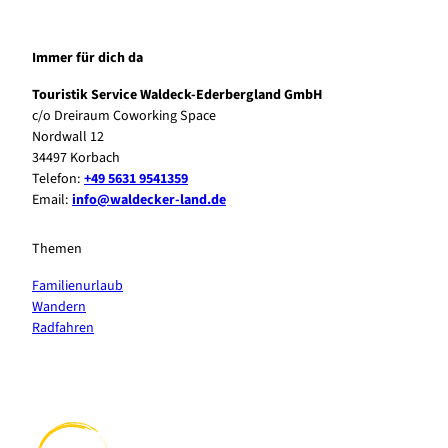
Immer für dich da
Touristik Service Waldeck-Ederbergland GmbH
c/o Dreiraum Coworking Space
Nordwall 12
34497 Korbach
Telefon:
+49 5631 9541359
Email:
info@waldecker-land.de
Themen
Familienurlaub
Wandern
Radfahren
F
P
Y
I
a
i
o
n
c
n
u
s
e
t
t
t
b
e
u
a