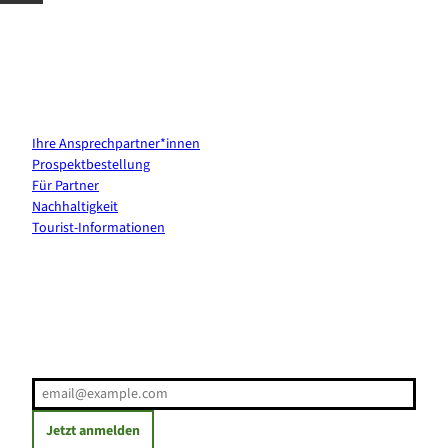
Kontakt & Services
Ihre Ansprechpartner*innen
Prospektbestellung
Für Partner
Nachhaltigkeit
Tourist-Informationen
Erholung direkt ins Postfach
E-Mail-Adresse
(Erforderlich)
Jetzt anmelden