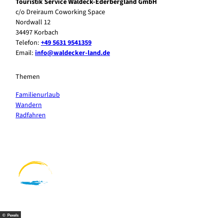
Touristik Service Waldeck-Ederbergland GmbH
c/o Dreiraum Coworking Space
Nordwall 12
34497 Korbach
Telefon:
+49 5631 9541359
Email:
info@waldecker-land.de
Themen
Familienurlaub
Wandern
Radfahren
F
P
Y
I
a
i
o
n
c
n
u
s
e
t
t
t
b
e
u
a
o
r
b
g
o
e
e
r
k
s
a
t
m
© Pexels