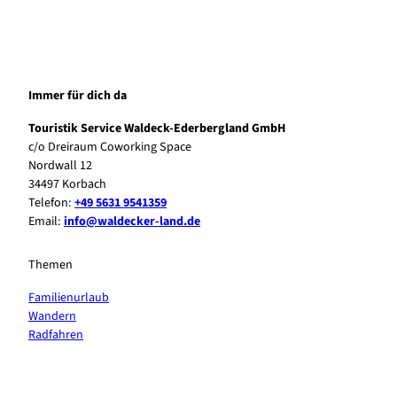
Immer für dich da
Touristik Service Waldeck-Ederbergland GmbH
c/o Dreiraum Coworking Space
Nordwall 12
34497 Korbach
Telefon:
+49 5631 9541359
Email:
info@waldecker-land.de
Themen
Familienurlaub
Wandern
Radfahren
F
P
Y
I