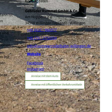
Kontaktdaten
Gebrüder Rummel GmbH & Co. KG
dann ist
Am Hoppern 2 a
en
34508
Willingen (Upland)
- Willingen
+49 5632 / 966977
r und
+49 170 / 2753354
tionen.
info@sommerrodelbahn-willingen.de
Website
am mit
enen
Facebook
Instagram
önnt.
Anreise mit dem Auto
Anreise mit öffentlichen Verkehrsmitteln