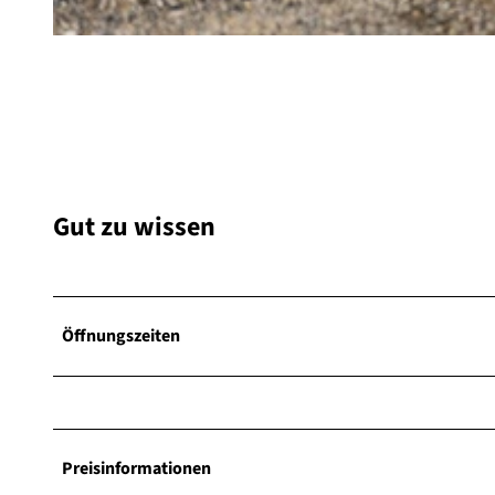
© Gebrüder Rummel GmbH & Co KG, David Heise |
CC-BY-SA
Gut zu wissen
Öffnungszeiten
Preisinformationen