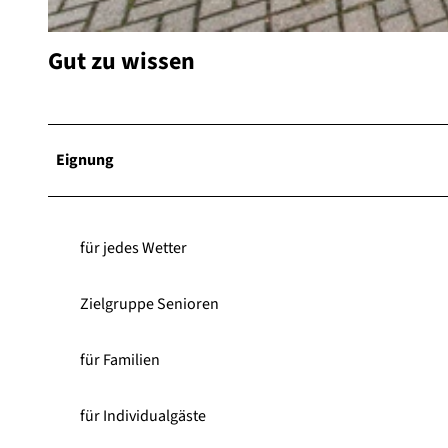
© Tourist-Information Willingen, Paavo Blaafield |
CC-BY-SA
Gut zu wissen
Eignung
für jedes Wetter
Zielgruppe Senioren
für Familien
für Individualgäste