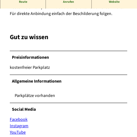
Parkplatz mit Anbindung an die Green Trails
Route
Anrufen
Website
Kostenfreier Parkplatz mit Übersichtskarte zu den Green Trails.
Für direkte Anbindung einfach der Beschilderung folgen.
Gut zu wissen
Preisinformationen
kostenfreier Parkplatz
Allgemeine Informationen
Parkplätze vorhanden
Social Media
Facebook
Instagram
YouTube