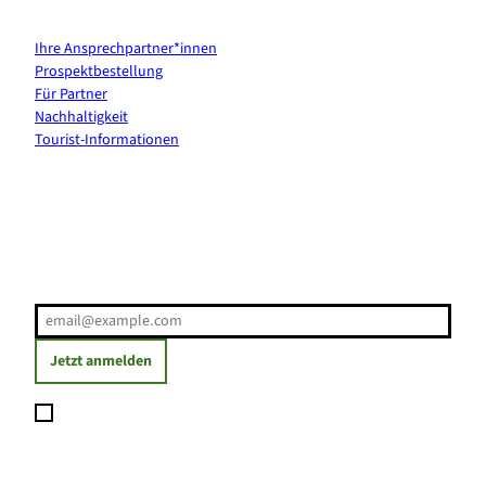
Kontakt & Services
Ihre Ansprechpartner*innen
Prospektbestellung
Für Partner
Nachhaltigkeit
Tourist-Informationen
Erholung direkt ins Postfach
E-Mail-Adresse
(Erforderlich)
Jetzt anmelden
Ich möchte den Newsletter abonnieren und willige ein, dass
meine angegebenen Daten zum Versand des Newsletters
verarbeitet werden. Die Einwilligung kann ich jederzeit mit
Wirkung für die Zukunft widerrufen. Weitere Informationen