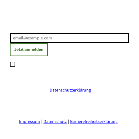
Erholung direkt ins Postfach
E-Mail-Adresse
(Erforderlich)
Jetzt anmelden
Ich möchte den Newsletter abonnieren und willige ein, dass
meine angegebenen Daten zum Versand des Newsletters
verarbeitet werden. Die Einwilligung kann ich jederzeit mit
Wirkung für die Zukunft widerrufen. Weitere Informationen
erhalte ich in der
Datenschutzerklärung
.
(Erforderlich)
Impressum
Datenschutz
Barrierefreiheitserklärung