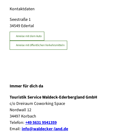
Kontaktdaten
Seestraße 1
34549
Edertal
Anreise mit dem Auto
Anreise mit öffentlichen Verkehrsmitteln
Immer für dich da
Touristik Service Waldeck-Ederbergland GmbH
c/o Dreiraum Coworking Space
Nordwall 12
34497 Korbach
Telefon:
+49 5631 9541359
Email:
info@waldecker-land.de