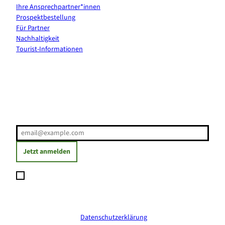
Ihre Ansprechpartner*innen
Prospektbestellung
Für Partner
Nachhaltigkeit
Tourist-Informationen
Erholung direkt ins Postfach
E-Mail-Adresse
(Erforderlich)
Jetzt anmelden
Ich möchte den Newsletter abonnieren und willige ein, dass
meine angegebenen Daten zum Versand des Newsletters
verarbeitet werden. Die Einwilligung kann ich jederzeit mit
Wirkung für die Zukunft widerrufen. Weitere Informationen
erhalte ich in der
Datenschutzerklärung
.
(Erforderlich)