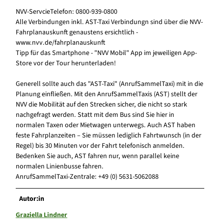
NVV-ServcieTelefon: 0800-939-0800
Alle Verbindungen inkl. AST-Taxi Verbindungn sind über die NVV-
Fahrplanauskunft genaustens ersichtlich -
www.nvv.de/fahrplanauskunft
Tipp für das Smartphone - "NVV Mobil" App im jeweiligen App-
Store vor der Tour herunterladen!
Generell sollte auch das "AST-Taxi" (AnrufSammelTaxi) mit in die
Planung einfließen. Mit den AnrufSammelTaxis (AST) stellt der
NVV die Mobilität auf den Strecken sicher, die nicht so stark
nachgefragt werden. Statt mit dem Bus sind Sie hier in
normalen Taxen oder Mietwagen unterwegs. Auch AST haben
feste Fahrplanzeiten – Sie müssen lediglich Fahrtwunsch (in der
Regel) bis 30 Minuten vor der Fahrt telefonisch anmelden.
Bedenken Sie auch, AST fahren nur, wenn parallel keine
normalen Linienbusse fahren.
AnrufSammelTaxi-Zentrale: +49 (0) 5631-5062088
Autor:in
Graziella Lindner