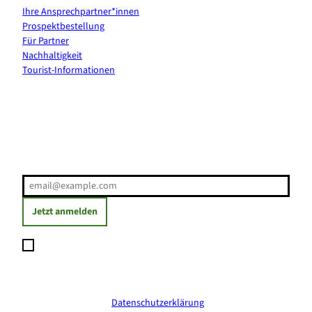
Ihre Ansprechpartner*innen
Prospektbestellung
Für Partner
Nachhaltigkeit
Tourist-Informationen
Erholung direkt ins Postfach
E-Mail-Adresse
(Erforderlich)
Jetzt anmelden
Ich möchte den Newsletter abonnieren und willige ein, dass
meine angegebenen Daten zum Versand des Newsletters
verarbeitet werden. Die Einwilligung kann ich jederzeit mit
Wirkung für die Zukunft widerrufen. Weitere Informationen
erhalte ich in der
Datenschutzerklärung
.
(Erforderlich)