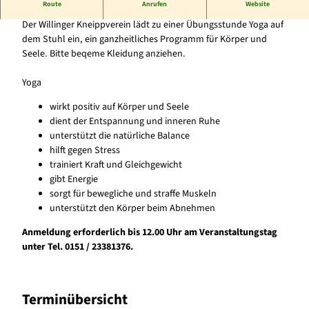
Route
Anrufen
Website
Für Körper und Seele - auch für Senioren geeignet!
Der Willinger Kneippverein lädt zu einer Übungsstunde Yoga auf
dem Stuhl ein, ein ganzheitliches Programm für Körper und
Seele. Bitte beqeme Kleidung anziehen.
Yoga
wirkt positiv auf Körper und Seele
dient der Entspannung und inneren Ruhe
unterstützt die natürliche Balance
hilft gegen Stress
trainiert Kraft und Gleichgewicht
gibt Energie
sorgt für bewegliche und straffe Muskeln
unterstützt den Körper beim Abnehmen
Anmeldung erforderlich bis 12.00 Uhr am Veranstaltungstag
unter Tel. 0151 / 23381376.
Terminübersicht