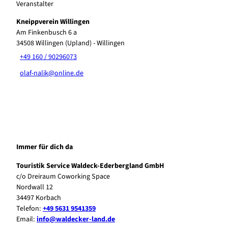
Veranstalter
Kneippverein Willingen
Am Finkenbusch 6 a
34508
Willingen (Upland)
- Willingen
+49 160 / 90296073
olaf-nalik@online.de
Immer für dich da
Touristik Service Waldeck-Ederbergland GmbH
c/o Dreiraum Coworking Space
Nordwall 12
34497 Korbach
Telefon:
+49 5631 9541359
Email:
info@waldecker-land.de