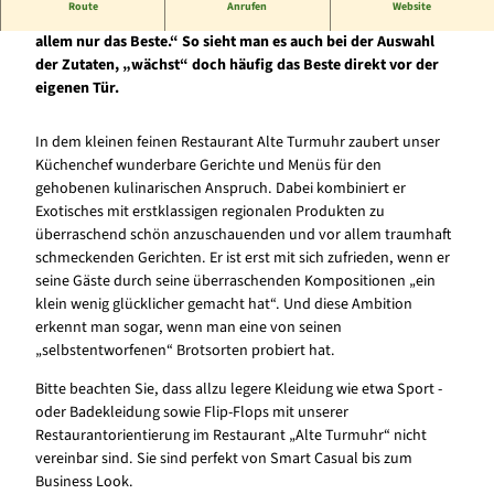
Route
Anrufen
Website
Frei nach Oscar Wilde „Guter Geschmack ist ganz einfach: Von
allem nur das Beste.“ So sieht man es auch bei der Auswahl
der Zutaten, „wächst“ doch häufig das Beste direkt vor der
eigenen Tür.
In dem kleinen feinen Restaurant Alte Turmuhr zaubert unser
Küchenchef wunderbare Gerichte und Menüs für den
gehobenen kulinarischen Anspruch. Dabei kombiniert er
Exotisches mit erstklassigen regionalen Produkten zu
überraschend schön anzuschauenden und vor allem traumhaft
schmeckenden Gerichten. Er ist erst mit sich zufrieden, wenn er
seine Gäste durch seine überraschenden Kompositionen „ein
klein wenig glücklicher gemacht hat“. Und diese Ambition
erkennt man sogar, wenn man eine von seinen
„selbstentworfenen“ Brotsorten probiert hat.
Bitte beachten Sie, dass allzu legere Kleidung wie etwa Sport -
oder Badekleidung sowie Flip-Flops mit unserer
Restaurantorientierung im Restaurant „Alte Turmuhr“ nicht
vereinbar sind. Sie sind perfekt von Smart Casual bis zum
Business Look.