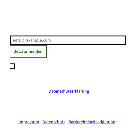
Erholung direkt ins Postfach
E-Mail-Adresse
(Erforderlich)
Jetzt anmelden
Ich möchte den Newsletter abonnieren und willige ein, dass
meine angegebenen Daten zum Versand des Newsletters
verarbeitet werden. Die Einwilligung kann ich jederzeit mit
Wirkung für die Zukunft widerrufen. Weitere Informationen
erhalte ich in der
Datenschutzerklärung
.
(Erforderlich)
Impressum
Datenschutz
Barrierefreiheitserklärung