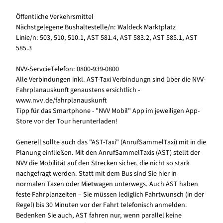
Öffentliche Verkehrsmittel
Nächstgelegene Bushaltestelle/n: Waldeck Marktplatz
Linie/n: 503, 510, 510.1, AST 581.4, AST 583.2, AST 585.1, AST
585.3
NVV-ServcieTelefon: 0800-939-0800
Alle Verbindungen inkl. AST-Taxi Verbindungn sind über die NVV-
Fahrplanauskunft genaustens ersichtlich -
www.nvv.de/fahrplanauskunft
Tipp für das Smartphone - "NVV Mobil" App im jeweiligen App-
Store vor der Tour herunterladen!
Generell sollte auch das "AST-Taxi" (AnrufSammelTaxi) mit in die
Planung einfließen. Mit den AnrufSammelTaxis (AST) stellt der
NVV die Mobilität auf den Strecken sicher, die nicht so stark
nachgefragt werden. Statt mit dem Bus sind Sie hier in
normalen Taxen oder Mietwagen unterwegs. Auch AST haben
feste Fahrplanzeiten – Sie müssen lediglich Fahrtwunsch (in der
Regel) bis 30 Minuten vor der Fahrt telefonisch anmelden.
Bedenken Sie auch, AST fahren nur, wenn parallel keine