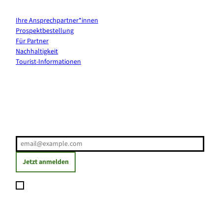
Kontakt & Services
Ihre Ansprechpartner*innen
Prospektbestellung
Für Partner
Nachhaltigkeit
Tourist-Informationen
Erholung direkt ins Postfach
E-Mail-Adresse
(Erforderlich)
Jetzt anmelden
Ich möchte den Newsletter abonnieren und willige ein, dass
meine angegebenen Daten zum Versand des Newsletters
verarbeitet werden. Die Einwilligung kann ich jederzeit mit
Wirkung für die Zukunft widerrufen. Weitere Informationen