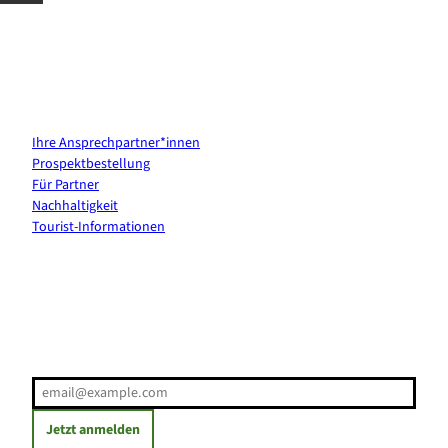
Kontakt & Services
Ihre Ansprechpartner*innen
Prospektbestellung
Für Partner
Nachhaltigkeit
Tourist-Informationen
Erholung direkt ins Postfach
E-Mail-Adresse
(Erforderlich)
Jetzt anmelden