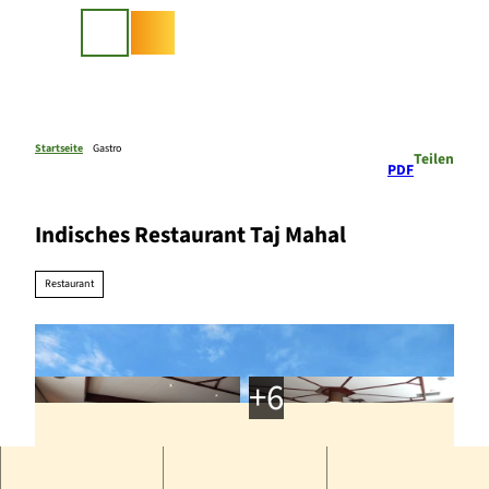
Z
u
Suche
m
I
n
h
a
Startseite
Gastro
Teilen
PDF
l
t
Indisches Restaurant Taj Mahal
Restaurant