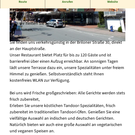
Route
Anrufen
Website
Herzlich Willkommen im "Taj Mahal" – Ihrem ersten indischen
Restaurant in Willingen!
© Ulf Rupprecht, Frankenberg |
CC-BY-SA
© Ulf Rupprecht, Frankenberg |
CC-BY-SA
Namaste – so lautet die traditionelle Begrüßung in Indien, und
auch wir heißen Sie herzlich in unserem Restaurant
willkommen.
Sie finden uns verkehrsgünstig in der Briloner Straße 30, direkt
© Ulf Rupprecht, Frankenberg |
CC-BY-SA
an der Hauptstraße.
Unser Restaurant bietet Platz für bis zu 120 Gäste und ist
barrierefrei über einen Aufzug erreichbar. An sonnigen Tagen
lädt unsere Terrasse dazu ein, unsere Spezialitäten unter freiem
Himmel zu genießen. Selbstverständlich steht Ihnen
kostenfreies WLAN zur Verfügung.
Bei uns wird Frische großgeschrieben: Alle Gerichte werden stets
frisch zubereitet,
Erleben Sie unsere köstlichen Tandoor-Spezialitäten, frisch
zubereitet im traditionellen Tandoori-Ofen. Genießen Sie eine
vielfältige Auswahl an indischen und deutschen Gerichten.
Natürlich bieten wir auch eine große Auswahl an vegetarischen
und veganen Speisen an.