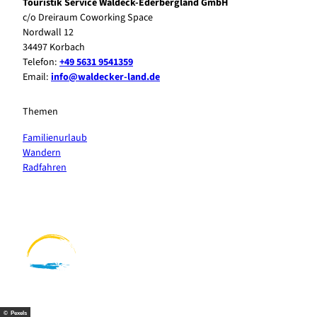
Touristik Service Waldeck-Ederbergland GmbH
c/o Dreiraum Coworking Space
Nordwall 12
34497 Korbach
Telefon:
+49 5631 9541359
Email:
info@waldecker-land.de
Themen
Familienurlaub
Wandern
Radfahren
F
P
Y
I
a
i
o
n
c
n
u
s
e
t
t
t
b
e
u
a
o
r
b
g
o
e
e
r
k
s
a
t
m
© Pexels