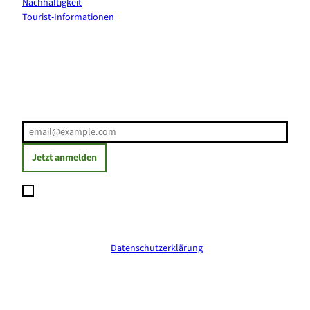
Nachhaltigkeit
Tourist-Informationen
Erholung direkt ins Postfach
E-Mail-Adresse
(Erforderlich)
Jetzt anmelden
Ich möchte den Newsletter abonnieren und willige ein, dass
meine angegebenen Daten zum Versand des Newsletters
verarbeitet werden. Die Einwilligung kann ich jederzeit mit
Wirkung für die Zukunft widerrufen. Weitere Informationen
erhalte ich in der
Datenschutzerklärung
.
(Erforderlich)