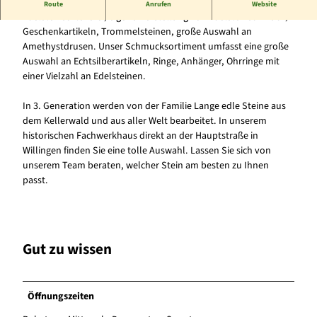
Filiale Willingen
Route
Anrufen
Website
t
Edelsteinschleiferei, eigene Herstellung von Edelsteinschmuck,
z
Geschenkartikeln, Trommelsteinen, große Auswahl an
h
Amethystdrusen. Unser Schmucksortiment umfasst eine große
a
Auswahl an Echtsilberartikeln, Ringe, Anhänger, Ohrringe mit
l
einer Vielzahl an Edelsteinen.
t
e
In 3. Generation werden von der Familie Lange edle Steine aus
r
dem Kellerwald und aus aller Welt bearbeitet. In unserem
.
historischen Fachwerkhaus direkt an der Hauptstraße in
j
Willingen finden Sie eine tolle Auswahl. Lassen Sie sich von
p
unserem Team beraten, welcher Stein am besten zu Ihnen
g
passt.
Gut zu wissen
Öffnungszeiten