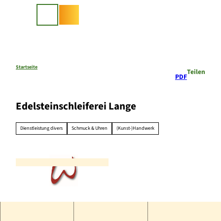
Z
u
Suche
m
I
n
h
a
Startseite
Teilen
PDF
l
t
Edelsteinschleiferei Lange
Dienstleistung divers
Schmuck & Uhren
(Kunst-)Handwerk
P
l
a