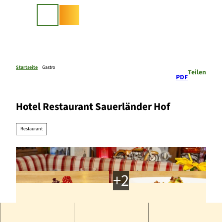
Z
u
Suche
m
I
n
h
a
Startseite
Gastro
Teilen
PDF
l
t
Hotel Restaurant Sauerländer Hof
Restaurant