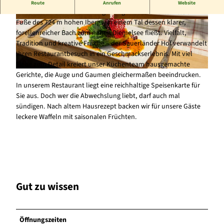
Regionale deutsche Küche in rustikaler Atmosphäre
Route
Anrufen
Website
Der Sauerländer Hof in Willingen liegt nahe der Ortsmitte am
Fuße des 724 m hohen Ibergs, in einem Tal dessen klarer,
© Hotel Sauerländer Hof |
CC-BY-SA
© Hotel Sauerländer Hof |
CC-BY-SA
forellenreicher Bach zum nahen Diemelsee fließt. Vielfalt,
Tradition und kreative Frische – der Sauerländer Hof verwandelt
Ihren Restaurantbesuch in ein Geschmackserlebnis. Mit viel
Liebe zum Detail kreiert unser Küchenteam hausgemachte
Gerichte, die Auge und Gaumen gleichermaßen beeindrucken.
© Hotel Sauerländer Hof |
CC-BY-SA
In unserem Restaurant liegt eine reichhaltige Speisenkarte für
Sie aus. Doch wer die Abwechslung liebt, darf auch mal
sündigen. Nach altem Hausrezept backen wir für unsere Gäste
leckere Waffeln mit saisonalen Früchten.
Gut zu wissen
Öffnungszeiten