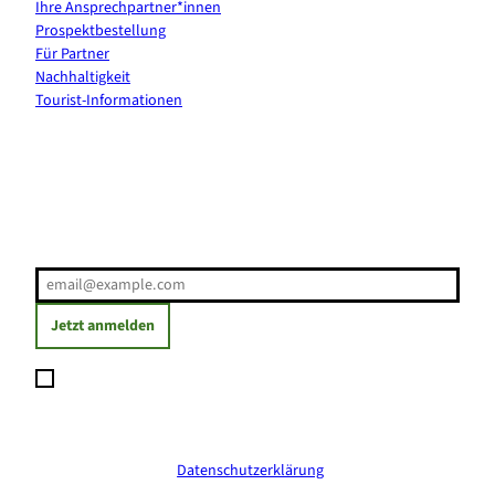
Ihre Ansprechpartner*innen
Prospektbestellung
Für Partner
Nachhaltigkeit
Tourist-Informationen
Erholung direkt ins Postfach
E-Mail-Adresse
(Erforderlich)
Jetzt anmelden
Ich möchte den Newsletter abonnieren und willige ein, dass
meine angegebenen Daten zum Versand des Newsletters
verarbeitet werden. Die Einwilligung kann ich jederzeit mit
Wirkung für die Zukunft widerrufen. Weitere Informationen
erhalte ich in der
Datenschutzerklärung
.
(Erforderlich)