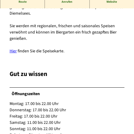
Die Gaststätte Seeblick ist ein Familienbetrieb mit
Route
Anrufen
Website
gutbürgerliche Küche. Sie liegt direkt an der Seepromenade des
Diemelsees.
Sie werden mit regionalen, frischen und saisonales Speisen
verwöhnt und können im Biergarten ein frisch gezapftes Bier
genießen.
Hier
finden Sie die Speisekarte.
Gut zu wissen
Öffnungszeiten
Montag: 17.00 bis 22.00 Uhr
Donnerstag: 17.00 bis 22.00 Uhr
Freitag: 17.00 bis 22.00 Uhr
Samstag: 11.00 bis 22.00 Uhr
Sonntag: 11.00 bis 22.00 Uhr