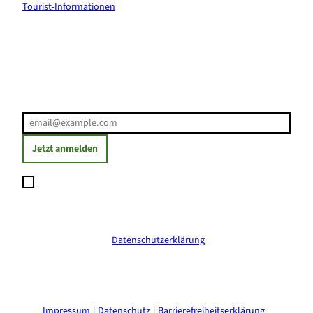
Tourist-Informationen
Erholung direkt ins Postfach
E-Mail-Adresse
(Erforderlich)
Jetzt anmelden
Ich möchte den Newsletter abonnieren und willige ein, dass
meine angegebenen Daten zum Versand des Newsletters
verarbeitet werden. Die Einwilligung kann ich jederzeit mit
Wirkung für die Zukunft widerrufen. Weitere Informationen
erhalte ich in der
Datenschutzerklärung
.
(Erforderlich)
Impressum
Datenschutz
Barrierefreiheitserklärung