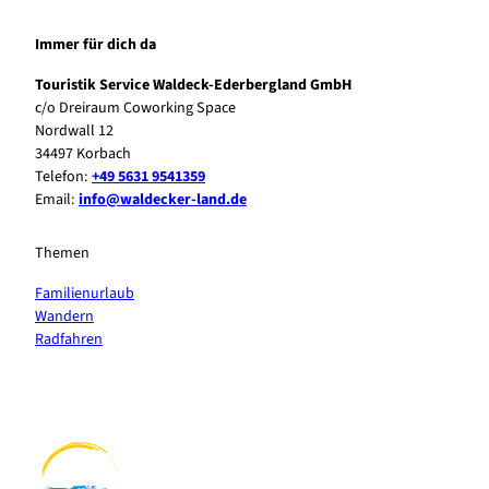
Immer für dich da
Touristik Service Waldeck-Ederbergland GmbH
c/o Dreiraum Coworking Space
Nordwall 12
34497 Korbach
Telefon:
+49 5631 9541359
Email:
info@waldecker-land.de
Themen
Familienurlaub
Wandern
Radfahren
F
P
Y
I
a
i
o
n
c
n
u
s
e
t
t
t
b
e
u
a
o
r
b
g