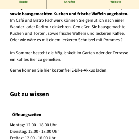
Das Café und Bistro Fachwerk befindet sich im Ortskern von
Route
Anrufen
Website
Heringhausen. Hier werden Ihnen kleinere warme Speisen,
sowie hausgemachten Kuchen und frische Waffeln angeboten.
Im Café und Bistro Fachwerk können Sie gemütlich nach einer
Wander- oder Radtour einkehren. Genießen Sie hausgemachte
Kuchen und Torten, sowie frische Waffeln und leckeren Kaffee.
Oder wie wäre es mit einem leckeren Schnitzel mit Pommes ?
Im Sommer besteht die Möglichkeit im Garten oder der Terrasse
ein kühles Bier zu genießen.
Gerne können Sie hier kostenfrei E-Bike-Akkus laden.
Gut zu wissen
Öffnungszeiten
Montag: 12.00 - 18.00 Uhr
Dienstag: 12.00 - 18.00 Uhr
Freitag: 12.00 - 18.00 Uhr