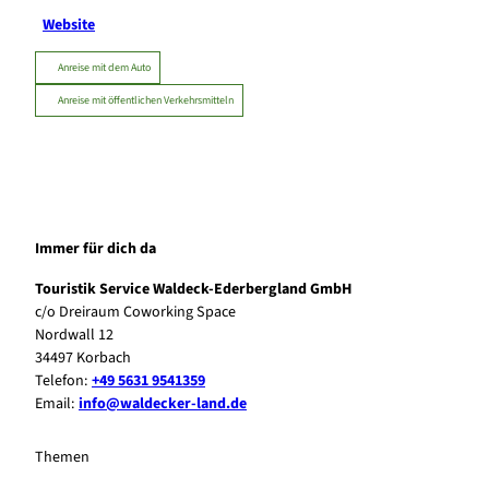
Website
Anreise mit dem Auto
Anreise mit öffentlichen Verkehrsmitteln
Immer für dich da
Touristik Service Waldeck-Ederbergland GmbH
c/o Dreiraum Coworking Space
Nordwall 12
34497 Korbach
Telefon:
+49 5631 9541359
Email:
info@waldecker-land.de
Themen