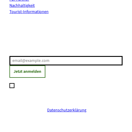
Nachhaltigkeit
Tourist-Informationen
Erholung direkt ins Postfach
E-Mail-Adresse
(Erforderlich)
Jetzt anmelden
Ich möchte den Newsletter abonnieren und willige ein, dass
meine angegebenen Daten zum Versand des Newsletters
verarbeitet werden. Die Einwilligung kann ich jederzeit mit
Wirkung für die Zukunft widerrufen. Weitere Informationen
erhalte ich in der
Datenschutzerklärung
.
(Erforderlich)