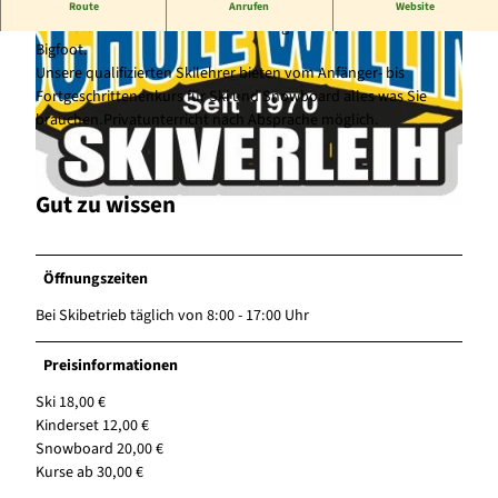
1. Skischule Willingen - seit über 50 Jahren für Sie da!
Route
Anrufen
Website
Wir bieten Ihnen moderne Ausrüstung für Ski, Snowboard und
Bigfoot.
Unsere qualifizierten Skilehrer bieten vom Anfänger- bis
Fortgeschrittenenkurs für Ski und Snowboard alles was Sie
brauchen.Privatunterricht nach Absprache möglich.
© Skischule Willingen, Jörg Schirmak |
CC-BY-SA
Gut zu wissen
© Skischule Willingen, Jörg Schirmak |
CC-BY-SA
Öffnungszeiten
Bei Skibetrieb täglich von 8:00 - 17:00 Uhr
Preisinformationen
Ski 18,00 €
Kinderset 12,00 €
Snowboard 20,00 €
Kurse ab 30,00 €