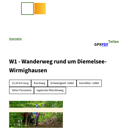
Z
u
Suche
m
I
n
h
a
Startseite
Teilen
GPX
PDF
l
t
W1 - Wanderweg rund um Diemelsee-
Wirmighausen
15,59 km lang
Rundweg
Schwierigkeit: mittel
Kondition: mittel
Tolles Panorama
regionaler Wanderweg