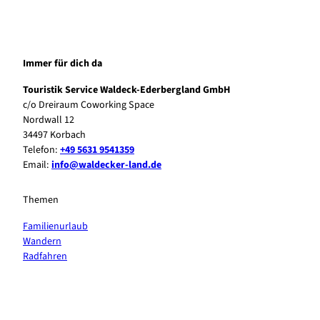
Immer für dich da
Touristik Service Waldeck-Ederbergland GmbH
c/o Dreiraum Coworking Space
Nordwall 12
34497 Korbach
Telefon:
+49 5631 9541359
Email:
info@waldecker-land.de
Themen
Familienurlaub
Wandern
Radfahren
F
P
Y
I
a
i
o
n