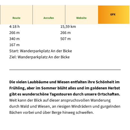
© Tourist-Information Diemelsee, Hessen Touri
smus - Udu Bernhardt |
CC-BY-SA
GPX
Route
Anrufen
Website
4:18 h
15,59 km
266 m
266 m
340 m
507 m
167 m
Start: Wanderparkplatz An der Bicke
Ziel: Wanderparkplatz An der Bicke
Die vielen Laubbäume und Wiesen entfalten ihre Schönheit im
Frühling, aber im Sommer blüht alles und im goldenen Herbst
gibt es wunderschöne Tagestouren durch unsere Ortschaften.
Weit kann der Blick auf dieser anspruchsvollen Wanderung
durch Wald und Wiesen, an riesigen Windrädern und gurgelnden
Bächen vorbei und über Berge hinweg schweifen.