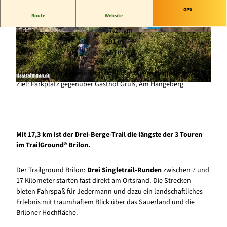
GPX
Route
Website
1:55 h
17,27 km
© Tourismus Brilon Olsberg GmbH |
© Tourismus Brilon Olsberg GmbH |
505 m
291 m
CC-BY-SA
CC-BY-SA
478 m
613 m
135 m
Start: Parkplatz gegenüber Gasthof Gruß, Am Hängeberg
Ziel: Parkplatz gegenüber Gasthof Gruß, Am Hängeberg
© Tourismus Brilon Olsberg GmbH, BWT GmbH TBO GmbH |
CC-BY-SA
Mit
17,3 km
ist der Drei-Berge-Trail die längste der 3 Touren
im TrailGround® Brilon.
Der Trailground Brilon:
Drei Singletrail-Runden
zwischen 7 und
17 Kilometer starten fast direkt am Ortsrand. Die Strecken
bieten Fahrspaß für Jedermann und dazu ein landschaftliches
Erlebnis mit traumhaftem Blick über das Sauerland und die
Briloner Hochfläche.