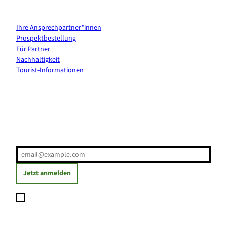
Kontakt & Services
Ihre Ansprechpartner*innen
Prospektbestellung
Für Partner
Nachhaltigkeit
Tourist-Informationen
Erholung direkt ins Postfach
E-Mail-Adresse
(Erforderlich)
Jetzt anmelden
Ich möchte den Newsletter abonnieren und willige ein, dass
meine angegebenen Daten zum Versand des Newsletters
verarbeitet werden. Die Einwilligung kann ich jederzeit mit