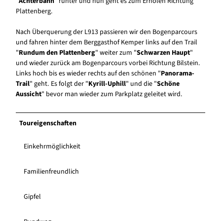
"
Achterbahn
" runter und nun geht es zum Erholen Richtung
Plattenberg.
Nach Überquerung der L913 passieren wir den Bogenparcours
und fahren hinter dem Berggasthof Kemper links auf den Trail
"
Rund
um den Plattenberg
" weiter zum "
Schwarzen Haupt
"
und wieder zurück am Bogenparcours vorbei Richtung Bilstein.
Links hoch bis es wieder rechts auf den schönen "
Panorama-
Trail
" geht. Es folgt der "
Kyrill-Uphill
" und die "
Schöne
Aussicht
" bevor man wieder zum Parkplatz geleitet wird.
Toureigenschaften
Einkehrmöglichkeit
Familienfreundlich
Gipfel