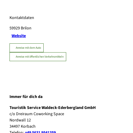
Kontaktdaten
59929
Brilon
Website
Anreise mit dem Auto
Anreise mit öffentlichen Verkehrsmitteln
Immer für dich da
Touristik Service Waldeck-Ederbergland GmbH
c/o Dreiraum Coworking Space
Nordwall 12
34497 Korbach
Telefon:
+49 5631 9541359