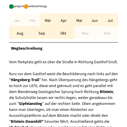
geeignet
wetterabhängig
Jan
Feb
Mär
Apr
Mai
Jun
Jul
Aug
Sep
Okt
Nov
Dez
Wegbeschreibung
Vom Parkplatz geht es über die Straße in Richtung Gasthof Gruß.
Kurz vor dem Gasthof weist die Beschilderung nach links auf den
"
Hängeberg-Trail
" hin. Nach Überquerung des Hängebergs geht
es hoch zur L870, diese wird gekreuzt und es geht parallel mit
dem Wanderweg Geologischer Sprung hoch Richtung
Bilstein
,
die Schutzhütte lassen wir rechts liegen, weiter geradeaus bis
zum "
Gipfelanstieg
" auf der rechten Seite. Oben angekommen
kann man überlegen, ob man einen Abstecher zur
Aussichtsplattform auf dem Bilstein macht oder direkt den
"
Bilstein-Downhill"
hinunter fährt. Anschließend gehts die