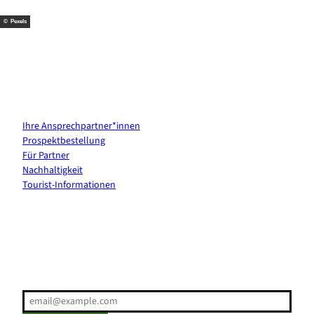
t
m
© Pexels
Kontakt & Services
Ihre Ansprechpartner*innen
Prospektbestellung
Für Partner
Nachhaltigkeit
Tourist-Informationen
Erholung direkt ins Postfach
E-Mail-Adresse
(Erforderlich)