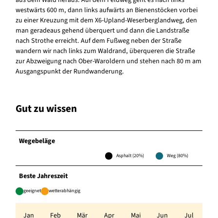
aus dem Wald heraus. Auf dem Feldweg geht es nach links
westwärts 600 m, dann links aufwärts an Bienenstöcken vorbei
zu einer Kreuzung mit dem X6-Upland-Weserberglandweg, den
man geradeaus gehend überquert und dann die Landstraße
nach Strothe erreicht. Auf dem Fußweg neben der Straße
wandern wir nach links zum Waldrand, überqueren die Straße
zur Abzweigung nach Ober-Waroldern und stehen nach 80 m am
Ausgangspunkt der Rundwanderung.
Gut zu wissen
Wegebeläge
Asphalt (20%)
Weg (80%)
Beste Jahreszeit
geeignet
wetterabhängig
Jan
Feb
Mär
Apr
Mai
Jun
Jul