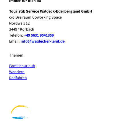
Immer für dich da
Touristik Service Waldeck-Ederbergland GmbH
c/o Dreiraum Coworking Space
Nordwall 12
34497 Korbach
Telefon:
+49 5631 9541359
Email:
info@waldecker-land.de
Themen
Familienurlaub
Wandern
Radfahren
F
P
Y
I
a
i
o
n
c
n
u
s
e
t
t
t
b
e
u
a
o
r
b
g
o
e
e
r
k
s
a