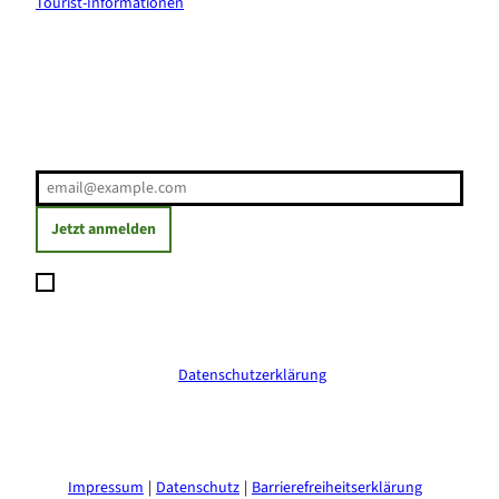
Tourist-Informationen
Erholung direkt ins Postfach
E-Mail-Adresse
(Erforderlich)
Jetzt anmelden
Ich möchte den Newsletter abonnieren und willige ein, dass
meine angegebenen Daten zum Versand des Newsletters
verarbeitet werden. Die Einwilligung kann ich jederzeit mit
Wirkung für die Zukunft widerrufen. Weitere Informationen
erhalte ich in der
Datenschutzerklärung
.
(Erforderlich)
Impressum
Datenschutz
Barrierefreiheitserklärung