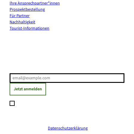
Ihre Ansprechpartner*innen
Prospektbestellung
Für Partner
Nachhaltigkeit
Tourist-Informationen
Erholung direkt ins Postfach
E-Mail-Adresse
(Erforderlich)
Jetzt anmelden
Ich möchte den Newsletter abonnieren und willige ein, dass
meine angegebenen Daten zum Versand des Newsletters
verarbeitet werden. Die Einwilligung kann ich jederzeit mit
Wirkung für die Zukunft widerrufen. Weitere Informationen
erhalte ich in der
Datenschutzerklärung
.
(Erforderlich)