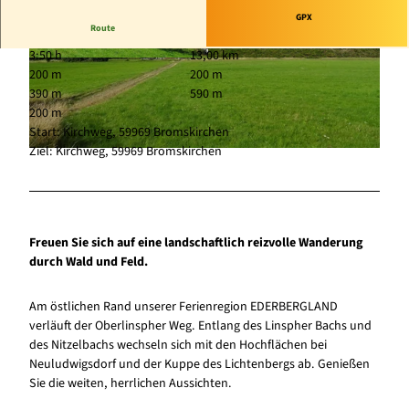
GPX
Route
3:50 h
13,00 km
© Ederbergland Touristik, Ederbergland Tourist
© Ederbergland Touristik, Ederbergland Tourist
200 m
200 m
ik / IB |
CC-BY-SA
ik / IB |
CC-BY-SA
390 m
590 m
200 m
Start: Kirchweg, 59969 Bromskirchen
Ziel: Kirchweg, 59969 Bromskirchen
© Ederbergland Touristik, Ederbergland Touristik / IB |
CC-BY-SA
Freuen Sie sich auf eine landschaftlich reizvolle Wanderung
durch Wald und Feld.
Am östlichen Rand unserer Ferienregion EDERBERGLAND
verläuft der Oberlinspher Weg. Entlang des Linspher Bachs und
des Nitzelbachs wechseln sich mit den Hochflächen bei
Neuludwigsdorf und der Kuppe des Lichtenbergs ab. Genießen
Sie die weiten, herrlichen Aussichten.