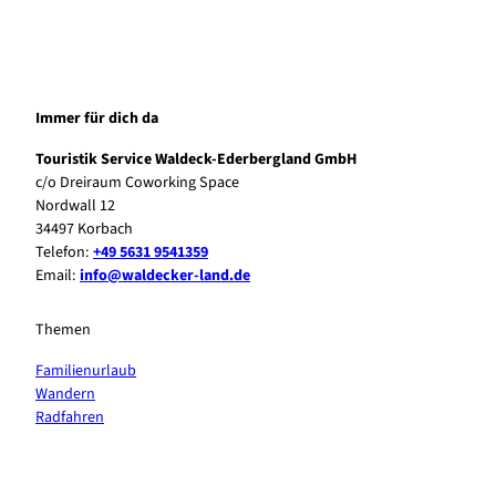
Immer für dich da
Touristik Service Waldeck-Ederbergland GmbH
c/o Dreiraum Coworking Space
Nordwall 12
34497 Korbach
Telefon:
+49 5631 9541359
Email:
info@waldecker-land.de
Themen
Familienurlaub
Wandern
Radfahren
F
P
Y
I