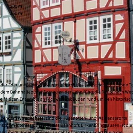
200 m
150 m
der Eder und führt größtenteils durch das landschaftlich schöne Ta
 dem Bahnhaltepunkt Sarnau an der Lahn führt die Route nach Wet
vielfältigen Ensemble an Fachwerkgebäuden rund um den historisc
lgendem Wetschaftstal sind die Hugenotten- und Waldenserorte
schem Interesse. In Höhe des Bahnhofs Birkenbringhausen ist die
r überwunden. Von hier an geht es hinab ins Edertal, wo die