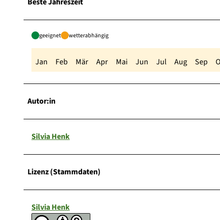
Beste Jahreszeit
geeignet
wetterabhängig
Jan
Feb
Mär
Apr
Mai
Jun
Jul
Aug
Sep
O
Autor:in
Silvia Henk
Lizenz (Stammdaten)
Silvia Henk