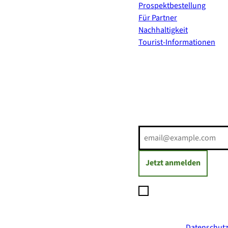
Prospektbestellung
Für Partner
Nachhaltigkeit
Tourist-Informationen
Erholung direkt ins Postf
E-Mail-Adresse
(Erforderli
Jetzt anmelden
Ich möchte den Newsl
Daten zum Versand des
jederzeit mit Wirkung
ich in der
Datenschutz