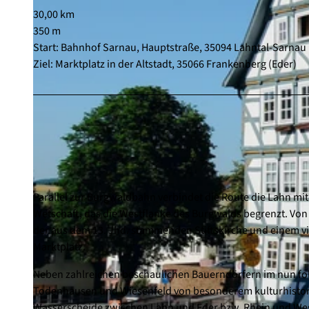
30,00 km
350 m
Start: Bahnhof Sarnau, Hauptstraße, 35094 Lahntal-Sarnau
Ziel: Marktplatz in der Altstadt, 35066 Frankenberg (Eder)
Parallel zur Burgwaldbahn verbindet die Route die Lahn mit 
Wetschaft, das die Westflanke des Burgwalds begrenzt. Von
der aus dem 13. Jhd. stammenden Stiftskirche und einem 
Marktplatz.
Neben zahlreichen beschaulichen Bauerndörfern im nun fo
Todenhausen und Wiesenfeld von besonderem kulturhistori
Wasserscheide zwischen Lahn und Eder bzw. Rhein und Wese