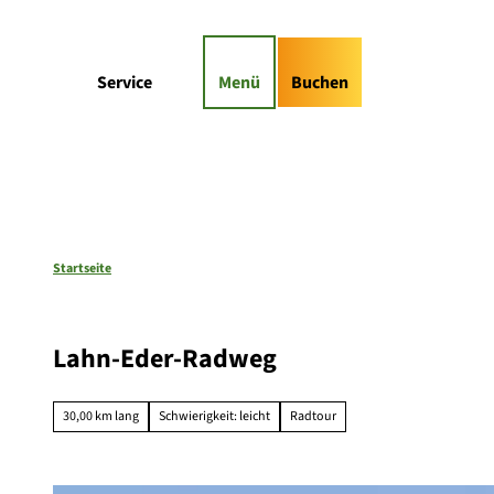
Z
gs-Highlights
Kontaktformular
u
m
Suche
Service
Menü
Buchen
I
n
h
a
l
t
Startseite
Lahn-Eder-Radweg
30,00 km lang
Schwierigkeit: leicht
Radtour