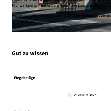
Fachwerkperle Frankenberg (Eder) den Endpunkt der Route 
© Stadt Frankenberg (Eder) / Iris Endisch |
CC-BY-SA
Besonders sehenswert ist die historische Altstadt mit der
Glockenspiel.
© Stadt Frankenberg (Eder) / Iris Endisch |
CC-BY-SA
Gut zu wissen
Wegebeläge
Unbekannt (100%)