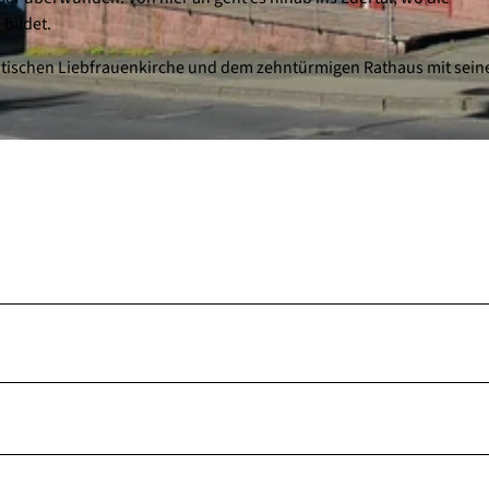
bildet.
 gotischen Liebfrauenkirche und dem zehntürmigen Rathaus mit sei