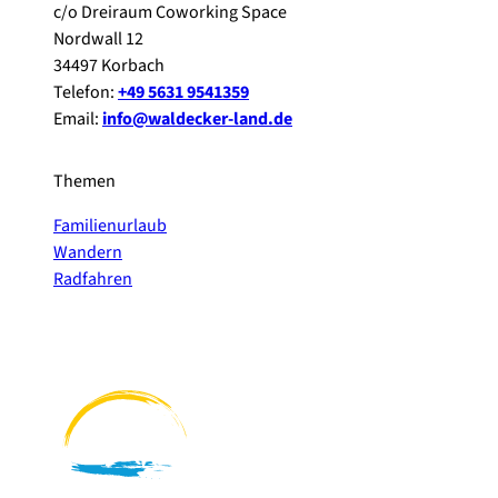
c/o Dreiraum Coworking Space
Nordwall 12
34497 Korbach
Telefon:
+49 5631 9541359
Email:
info@waldecker-land.de
Themen
Familienurlaub
Wandern
Radfahren
F
P
Y
I
a
i
o
n
c
n
u
s
e
t
t
t
b
e
u
a
o
r
b
g
o
e
e
r
k
s
a
t
m