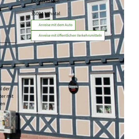
Kontaktdaten
35094
Lahntal
Anreise mit dem Auto
Anreise mit öffentlichen Verkehrsmitteln
l der
ter mit
hen