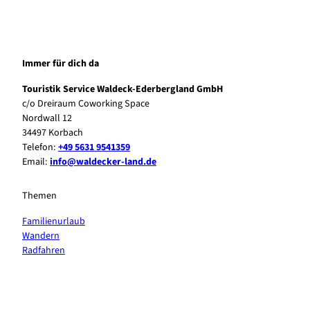
Immer für dich da
Touristik Service Waldeck-Ederbergland GmbH
c/o Dreiraum Coworking Space
Nordwall 12
34497 Korbach
Telefon:
+49 5631 9541359
Email:
info@waldecker-land.de
Themen
Familienurlaub
Wandern
Radfahren
F
P
Y
I
a
i
o
n