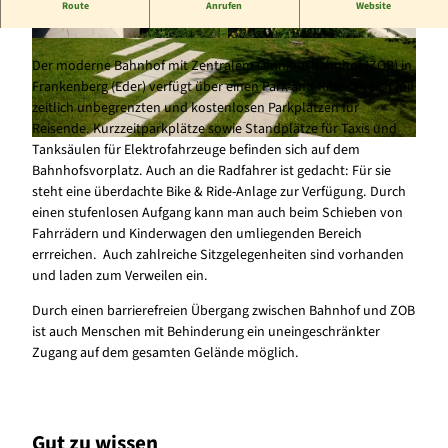
Route
Anrufen
Website
Schmucker Bahnhof mitten im Herzen der Stadt
© Stadt Frankenberg (Eder) |
CC-BY-SA
© Copyright 2010, Stadt Frankenberg (Eder) |
CC-BY-SA
Der moderne Bahnhof mit Zentralem Omnibusbahnhof (ZOB) in
Frankenberg (Eder) verfügt über einen Park-and-Ride-Bereich mit
zeitlich unbegrenzten und kostenlosen Parkplätzen für
Reisende. Kurzzeitparkplätze sowie Standplätze für Taxis und
Tanksäulen für Elektrofahrzeuge befinden sich auf dem
© Stadt Frankenberg (Eder) |
CC-BY-SA
Bahnhofsvorplatz. Auch an die Radfahrer ist gedacht: Für sie
steht eine überdachte Bike & Ride-Anlage zur Verfügung. Durch
einen stufenlosen Aufgang kann man auch beim Schieben von
Fahrrädern und Kinderwagen den umliegenden Bereich
errreichen. Auch zahlreiche Sitzgelegenheiten sind vorhanden
und laden zum Verweilen ein.
Durch einen barrierefreien Übergang zwischen Bahnhof und ZOB
ist auch Menschen mit Behinderung ein uneingeschränkter
Zugang auf dem gesamten Gelände möglich.
Gut zu wissen