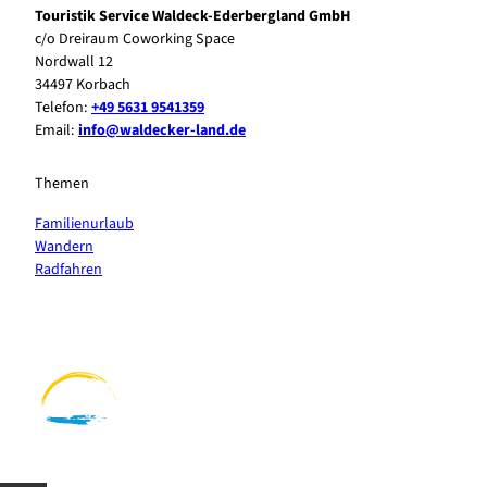
Touristik Service Waldeck-Ederbergland GmbH
c/o Dreiraum Coworking Space
Nordwall 12
34497 Korbach
Telefon:
+49 5631 9541359
Email:
info@waldecker-land.de
Themen
Familienurlaub
Wandern
Radfahren
F
P
Y
I
a
i
o
n
c
n
u
s
e
t
t
t
b
e
u
a
o
r
b
g
o
e
e
r
k
s
a
t
m