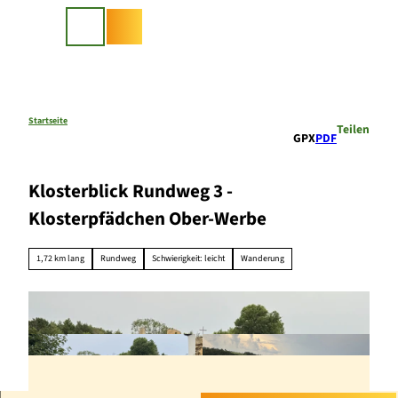
Z
u
Suche
m
I
n
h
a
Startseite
Teilen
GPX
PDF
l
t
Klosterblick Rundweg 3 -
Klosterpfädchen Ober-Werbe
1,72 km lang
Rundweg
Schwierigkeit: leicht
Wanderung