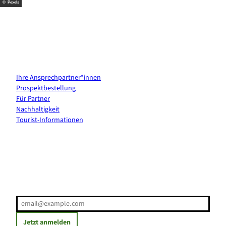
© Pexels
Kontakt & Services
Ihre Ansprechpartner*innen
Prospektbestellung
Für Partner
Nachhaltigkeit
Tourist-Informationen
Erholung direkt ins Postfach
E-Mail-Adresse
(Erforderlich)
Jetzt anmelden