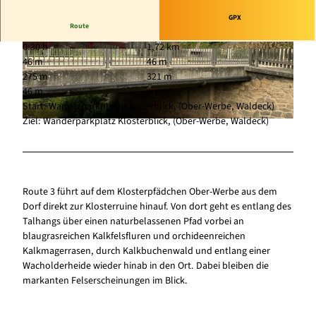
GPX
Route
0:30 h
1,72 km
© Sarah Riebeling, Edersee | Deine Region: wil
© Sarah Riebeling, Edersee | Deine Region: wil
46 m
46 m
d, bunt, gesund. |
CC-BY-SA
d, bunt, gesund. |
CC-BY-SA
275 m
321 m
46 m
Start: Wanderparkplatz Klosterblick, (Ober-Werbe, Waldeck)
Ziel: Wanderparkplatz Klosterblick, (Ober-Werbe, Waldeck)
© Sarah Riebeling, Edersee | Deine Region: wild, bunt, gesund. |
CC-BY-SA
Route 3 führt auf dem Klosterpfädchen Ober-Werbe aus dem
Dorf direkt zur Klosterruine hinauf. Von dort geht es entlang des
Talhangs über einen naturbelassenen Pfad vorbei an
blaugrasreichen Kalkfelsfluren und orchideenreichen
Kalkmagerrasen, durch Kalkbuchenwald und entlang einer
Wacholderheide wieder hinab in den Ort. Dabei bleiben die
markanten Felserscheinungen im Blick.