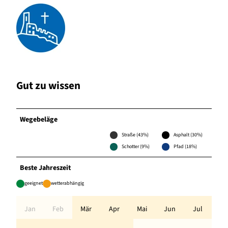
Gut zu wissen
Wegebeläge
Straße (43%)
Asphalt (30%)
Schotter (9%)
Pfad (18%)
Beste Jahreszeit
geeignet
wetterabhängig
Jan
Feb
Mär
Apr
Mai
Jun
Jul