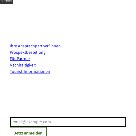
© Pexels
Kontakt & Services
Ihre Ansprechpartner*innen
Prospektbestellung
Für Partner
Nachhaltigkeit
Tourist-Informationen
Erholung direkt ins Postfach
E-Mail-Adresse
(Erforderlich)
Jetzt anmelden