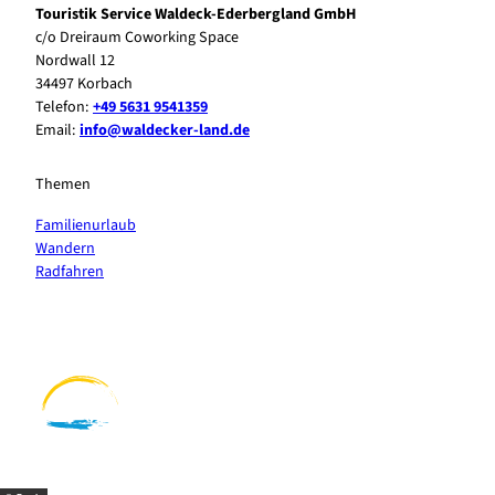
Touristik Service Waldeck-Ederbergland GmbH
c/o Dreiraum Coworking Space
Nordwall 12
34497 Korbach
Telefon:
+49 5631 9541359
Email:
info@waldecker-land.de
Themen
Familienurlaub
Wandern
Radfahren
F
P
Y
I
a
i
o
n
c
n
u
s
e
t
t
t
b
e
u
a
o
r
b
g
o
e
e
r
k
s
a
t
m