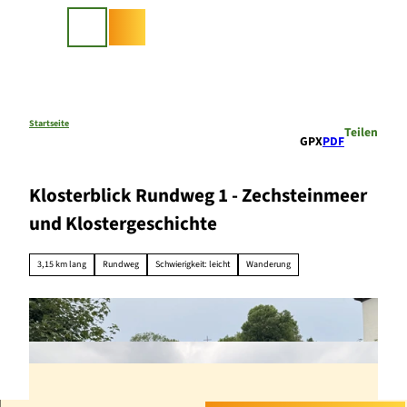
Z
u
Suche
m
I
n
h
a
Startseite
Teilen
GPX
PDF
l
t
Klosterblick Rundweg 1 - Zechsteinmeer
und Klostergeschichte
3,15 km lang
Rundweg
Schwierigkeit: leicht
Wanderung