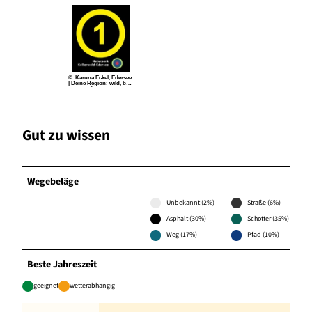
© Karuna Eckel, Edersee
| Deine Region: wild, bun
t, gesund.
Gut zu wissen
Wegebeläge
Unbekannt (2%)
Straße (6%)
Asphalt (30%)
Schotter (35%)
Weg (17%)
Pfad (10%)
Beste Jahreszeit
geeignet
wetterabhängig