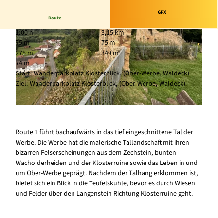
GPX
Route
1:00 h
3,15 km
75 m
75 m
275 m
349 m
74 m
Start: Wanderparkplatz Klosterblick, (Ober-Werbe, Waldeck)
Ziel: Wanderparkplatz Klosterblick, (Ober-Werbe, Waldeck)
© Sarah Riebeling, Edersee | Deine Region: wild, bunt, gesund. |
CC-BY-SA
© Sarah Riebeling, Edersee | Deine Region: wild, bunt, gesund. |
CC-BY-SA
Route 1 führt bachaufwärts in das tief eingeschnittene Tal der
Werbe. Die Werbe hat die malerische Tallandschaft mit ihren
bizarren Felserscheinungen aus dem Zechstein, bunten
Wacholderheiden und der Klosterruine sowie das Leben in und
um Ober-Werbe geprägt. Nachdem der Talhang erklommen ist,
bietet sich ein Blick in die Teufelskuhle, bevor es durch Wiesen
und Felder über den Langenstein Richtung Klosterruine geht.