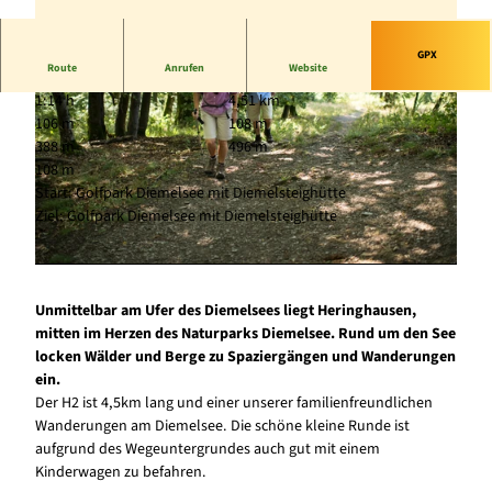
GPX
Route
Anrufen
Website
1:14 h
4,51 km
106 m
108 m
388 m
496 m
108 m
Start: Golfpark Diemelsee mit Diemelsteighütte
Ziel: Golfpark Diemelsee mit Diemelsteighütte
© Tourist-Information Diemelsee |
CC-BY-SA
© Diemelsee Ferienregion, Klaus Peter Kappest |
CC-BY-SA
Unmittelbar am Ufer des Diemelsees liegt Heringhausen,
mitten im Herzen des Naturparks Diemelsee. Rund um den See
locken Wälder und Berge zu Spaziergängen und Wanderungen
ein.
Der H2 ist 4,5km lang und einer unserer familienfreundlichen
Wanderungen am Diemelsee. Die schöne kleine Runde ist
aufgrund des Wegeuntergrundes auch gut mit einem
Kinderwagen zu befahren.