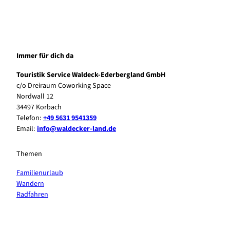
Immer für dich da
Touristik Service Waldeck-Ederbergland GmbH
c/o Dreiraum Coworking Space
Nordwall 12
34497 Korbach
Telefon:
+49 5631 9541359
Email:
info@waldecker-land.de
Themen
Familienurlaub
Wandern
Radfahren
F
P
Y
I